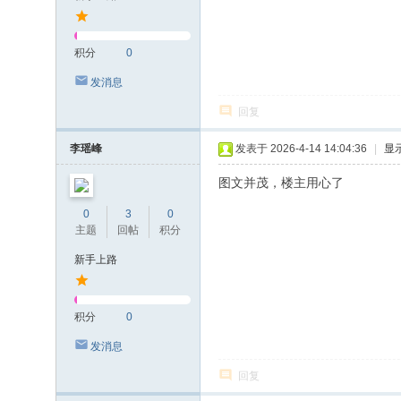
积分
0
发消息
回复
李瑶峰
发表于 2026-4-14 14:04:36
|
显
图文并茂，楼主用心了
0
3
0
主题
回帖
积分
新手上路
积分
0
发消息
回复