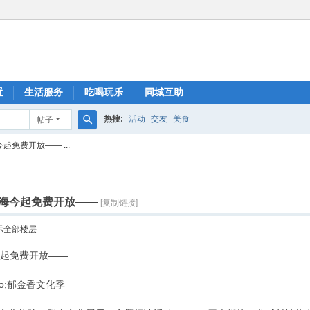
置
生活服务
吃喝玩乐
同城互助
热搜:
活动
交友
美食
帖子
搜
免费开放—— ...
索
海今起免费开放——
[复制链接]
示全部楼层
今起免费开放——
quo;郁金香文化季