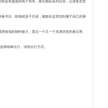
镇将在郁金香盛放的两个周末，推出精彩系列活动，让游客在赏
体验书法、朗诵或亲子共读，都能在这里找到属于自己的惬
花潮中，感受镇域的独特魅力，度过一个又一个充满诗意的春日周
先选择错峰出行、绿色出行方式。