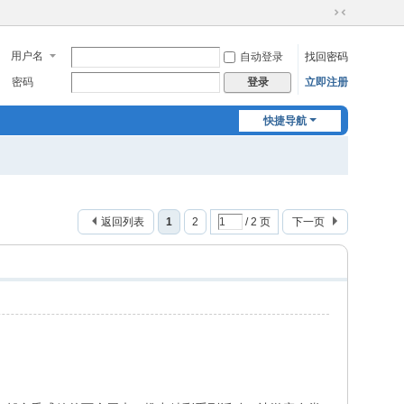
切
换
用户名
自动登录
找回密码
到
窄
密码
立即注册
登录
版
快捷导航
返回列表
1
2
/ 2 页
下一页