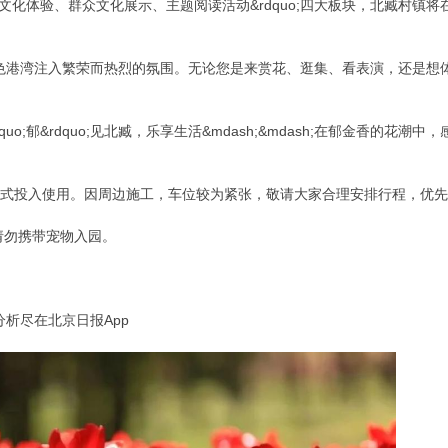
、传统文化体验、群众文化展示、主题阅读活动&rdquo;四大板块，北臧村
色港湾注入繁荣而热烈的氛围。无论您是来赏花、逛集、看表演，还是想
uo;郁&rdquo;见北臧，乐享生活&mdash;&mdash;在郁金香的
日正式投入使用。因周边施工，车位较为紧张，敬请大家合理安排行程，优
请勿携带宠物入园。
析尽在北京日报App