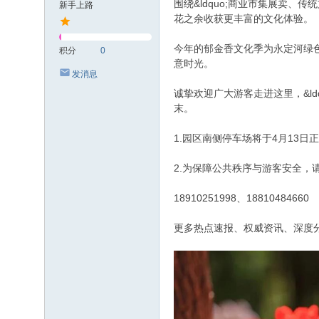
围绕&ldquo;商业市集展卖
新手上路
花之余收获更丰富的文化体验。
今年的郁金香文化季为永定河绿
积分
0
意时光。
发消息
诚挚欢迎广大游客走进这里，&ldq
末。
1.园区南侧停车场将于4月13
2.为保障公共秩序与游客安全，
18910251998、18810484660
更多热点速报、权威资讯、深度分