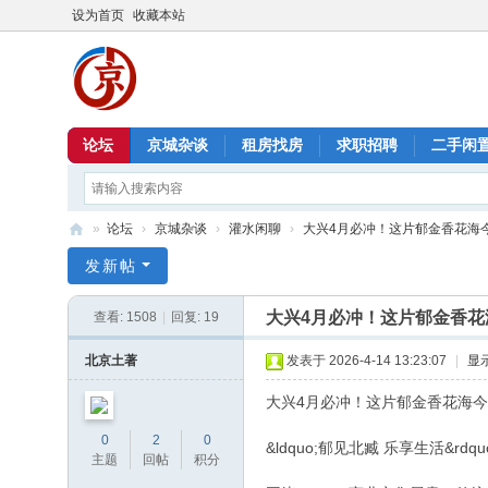
设为首页
收藏本站
论坛
京城杂谈
租房找房
求职招聘
二手闲
»
论坛
›
京城杂谈
›
灌水闲聊
›
大兴4月必冲！这片郁金香花海今起
北
发新帖
京
大兴4月必冲！这片郁金香花
查看:
1508
|
回复:
19
信
息
北京土著
发表于 2026-4-14 13:23:07
|
显
港
大兴4月必冲！这片郁金香花海
0
2
0
&ldquo;郁见北臧 乐享生活&rd
主题
回帖
积分