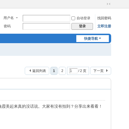
切
换
用户名
自动登录
找回密码
到
窄
密码
立即注册
登录
版
快捷导航
返回列表
1
2
/ 2 页
下一页
晚霞美起来真的没话说。大家有没有拍到？分享出来看看！