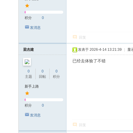
积分
0
发消息
回复
梁杰建
发表于 2026-4-14 13:21:39
|
显
已经去体验了不错
0
0
0
主题
回帖
积分
新手上路
积分
0
发消息
回复