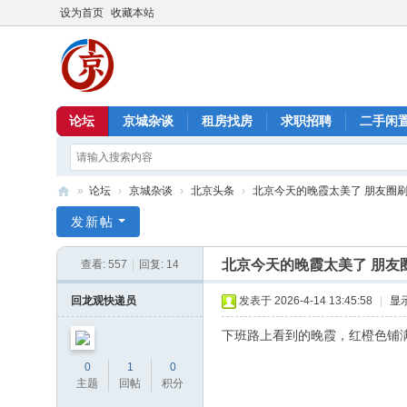
设为首页
收藏本站
论坛
京城杂谈
租房找房
求职招聘
二手闲
»
论坛
›
京城杂谈
›
北京头条
›
北京今天的晚霞太美了 朋友圈
北
发新帖
京
北京今天的晚霞太美了 朋友
查看:
557
|
回复:
14
信
息
回龙观快递员
发表于 2026-4-14 13:45:58
|
显
港
下班路上看到的晚霞，红橙色铺
0
1
0
主题
回帖
积分