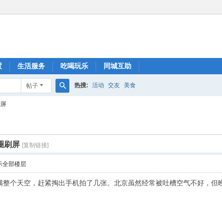
置
生活服务
吃喝玩乐
同城互助
热搜:
活动
交友
美食
帖子
搜
刷屏
索
圈刷屏
[复制链接]
示全部楼层
满整个天空，赶紧掏出手机拍了几张。北京虽然经常被吐槽空气不好，但