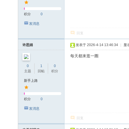
积分
0
发消息
回复
许思娟
发表于 2026-4-14 13:46:34
|
显
每天都来逛一圈
0
1
0
主题
回帖
积分
新手上路
积分
0
发消息
回复