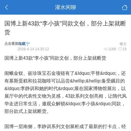
灌水闲聊
国博上新43款“李小孩”同款文创，部分上架就断
货
点击重新加载
马斌宁
楼主
2026-4-14 14:35:12
1168
19
国博上新43款“李小孩”同款文创，部分上架就断货
闹蛾金钗、嵌珍珠宝石金项链有了&ldquo;平替&rdquo;，还
有慕斯蛋糕和拉花咖啡可以品尝&hellip;&hellip;备受瞩目的
&ldquo;李静训和她的时代&rdquo;展在国家博物馆展出，以
展厅中的代表性文物为灵感，43款系列文创亮相，让隋代风
华走进日常生活，邀观众解锁&ldquo;李小孩&rdquo;同款，
部分款式上架就断货。
国博一层南侧，李静训系列文创展柜成了最新的打卡点，经