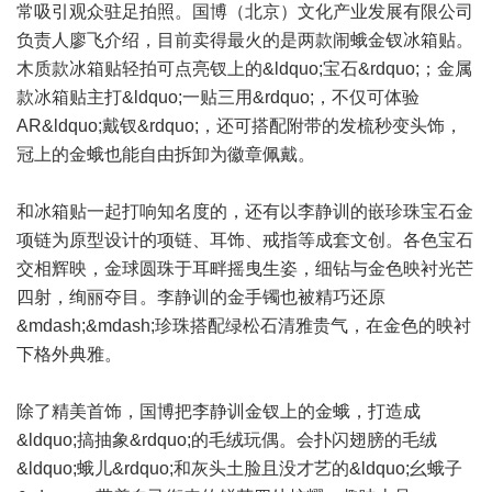
常吸引观众驻足拍照。国博（北京）文化产业发展有限公司
负责人廖飞介绍，目前卖得最火的是两款闹蛾金钗冰箱贴。
木质款冰箱贴轻拍可点亮钗上的&ldquo;宝石&rdquo;；金属
款冰箱贴主打&ldquo;一贴三用&rdquo;，不仅可体验
AR&ldquo;戴钗&rdquo;，还可搭配附带的发梳秒变头饰，
冠上的金蛾也能自由拆卸为徽章佩戴。
和冰箱贴一起打响知名度的，还有以李静训的嵌珍珠宝石金
项链为原型设计的项链、耳饰、戒指等成套文创。各色宝石
交相辉映，金球圆珠于耳畔摇曳生姿，细钻与金色映衬光芒
四射，绚丽夺目。李静训的金手镯也被精巧还原
&mdash;&mdash;珍珠搭配绿松石清雅贵气，在金色的映衬
下格外典雅。
除了精美首饰，国博把李静训金钗上的金蛾，打造成
&ldquo;搞抽象&rdquo;的毛绒玩偶。会扑闪翅膀的毛绒
&ldquo;蛾儿&rdquo;和灰头土脸且没才艺的&ldquo;幺蛾子