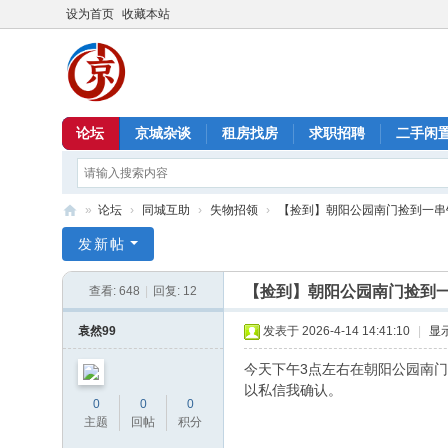
设为首页
收藏本站
论坛
京城杂谈
租房找房
求职招聘
二手闲
»
论坛
›
同城互助
›
失物招领
›
【捡到】朝阳公园南门捡到一串
北
发新帖
京
【捡到】朝阳公园南门捡到
查看:
648
|
回复:
12
信
息
袁然99
发表于 2026-4-14 14:41:10
|
显
港
今天下午3点左右在朝阳公园南
以私信我确认。
0
0
0
主题
回帖
积分