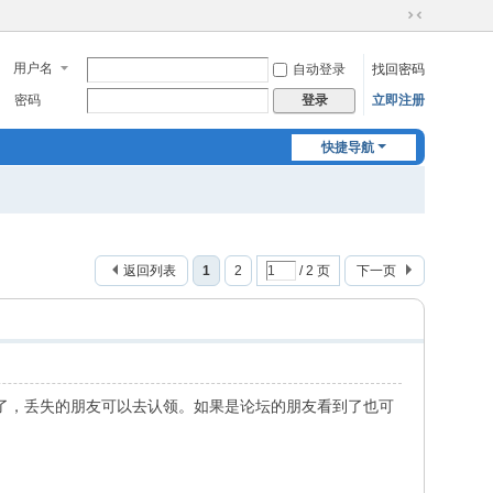
切
换
用户名
自动登录
找回密码
到
窄
密码
立即注册
登录
版
快捷导航
返回列表
1
2
/ 2 页
下一页
了，丢失的朋友可以去认领。如果是论坛的朋友看到了也可