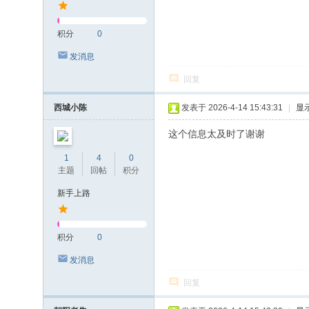
积分
0
发消息
回复
西城小陈
发表于 2026-4-14 15:43:31
|
显
这个信息太及时了谢谢
1
4
0
主题
回帖
积分
新手上路
积分
0
发消息
回复