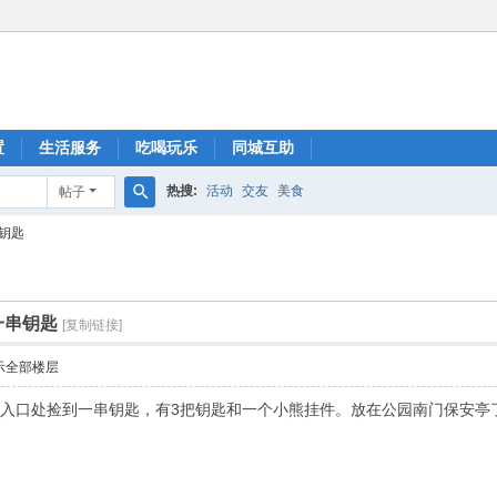
置
生活服务
吃喝玩乐
同城互助
热搜:
活动
交友
美食
帖子
搜
钥匙
索
一串钥匙
[复制链接]
示全部楼层
门入口处捡到一串钥匙，有3把钥匙和一个小熊挂件。放在公园南门保安亭