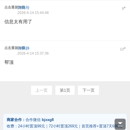
点击重新加载
刘诗玲
#
9
2026-4-14 15:44:48
信息太有用了
点击重新加载
何萍静
#
10
2026-4-14 15:37:36
帮顶
上一页
第1页
下一页
商家合作：
合作微信
bjxxg8
收费：24小时置顶99元｜72小时置顶269元｜首页推荐+置顶7天699元