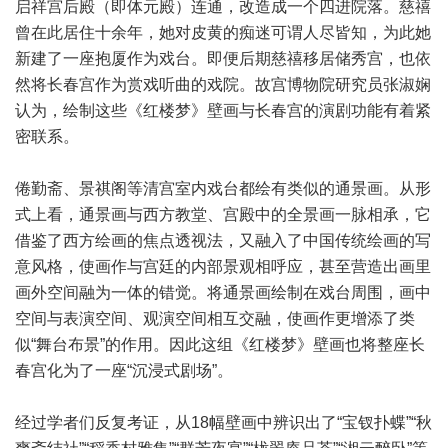
启祥宫后殿（即体元殿）连通，改造成一个四进院落。慈禧
曾在此居住十余年，她对皮黄的痴迷可谓人尽皆知，为此她
新建了一座抱厦作为戏台。即便后期慈禧移居储秀宫，也依
然将长春宫作为赏戏听曲的戏院。故宫博物院研究员张淑娴
认为，绘制这些《红楼梦》壁画与长春宫的演剧功能有着紧
密联系。
倦勤斋、景祺阁等清宫室内戏台都绘有类似的通景画。从形
式上看，通景画与西方教堂、宫殿中的全景画一脉相承，它
借鉴了西方绘画的焦点透视法，又融入了中国传统绘画的写
意风格，使画作与宫廷的内部景观相呼应，甚至营造出画里
画外空间融为一体的错觉。将通景画绘制在戏台周围，画中
空间与表演空间、观演空间相互交融，使画作更增添了类
似“舞台布景”的作用。因此这组《红楼梦》壁画也将整座长
春宫化为了一座“沉浸式剧场”。
经过学者们反复考证，从18幅壁画中辨识出了“宝钗扑蝶”“秋