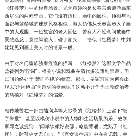
爽斋结社”“稻香村雅集”“群芳夜宴”“栊翠庵品茶”“湘云醉卧”等
《红楼梦》中的经典场景。尤为精妙的是长春宫前殿游廊东
西尽头的两幅壁画，它们没有边框，画中的廊柱、顶棚与地
面都与紫禁城的建筑风格相似，游人仿佛从长春宫步入了画
中的大观园。一位故宫的老人回忆，曾有人不经意间被画中
景致迷惑，竟抬脚欲入，碰了额头——恰似《红楼梦》中刘
姥姥见到画上美人时的情景一般。
由于对名门望族骄奢淫逸的描写，《红楼梦》这部文学作品
曾被列为“淫词”，相关小说和戏曲在清代多次遭到禁毁，但
民间始终处于“禁而不绝”的状态。那么，皇家宫闱为何会出
现以“淫词艳曲”为题材的壁画呢？这离不开作为王朝统治者
的慈禧对《红楼梦》的偏爱。
相传她曾在一部由陆润庠等人抄录的《红楼梦》上留下“细
字朱批”，甚至以模仿小说中的人物和生活场景为乐。史学
家邓之诚提到：“闻孝钦颇好说部，略能背诵，尤熟于《红
楼》，时引史太君自比。”《宫女谈往录》中亦有记载，慈