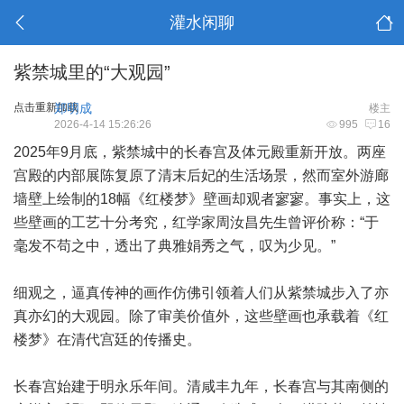
灌水闲聊
紫禁城里的“大观园”
点击重新加载
郑明成
楼主
2026-4-14 15:26:26
995
16
2025年9月底，紫禁城中的长春宫及体元殿重新开放。两座
宫殿的内部展陈复原了清末后妃的生活场景，然而室外游廊
墙壁上绘制的18幅《红楼梦》壁画却观者寥寥。事实上，这
些壁画的工艺十分考究，红学家周汝昌先生曾评价称：“于
毫发不苟之中，透出了典雅娟秀之气，叹为少见。”
细观之，逼真传神的画作仿佛引领着人们从紫禁城步入了亦
真亦幻的大观园。除了审美价值外，这些壁画也承载着《红
楼梦》在清代宫廷的传播史。
长春宫始建于明永乐年间。清咸丰九年，长春宫与其南侧的