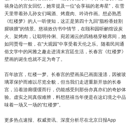
禧身边的宫女回忆，她常提及一位“会享福的老寿星”，在雪
天里带着孙儿孙女们喝酒、烤鹿肉、吟诗作画。想必熟悉
《红楼梦》的人一听便知，这正是第四十九回“脂粉香娃割
腥啖膻”的情景。慈禧效仿书中情节，在颐和园听鹂馆设炭
火、架烤肉，让聪明伶俐、宛若湘云的四格格穿梭席间，她
如同贾母一般，在“大观园”中享受着天伦之乐。随着民间通
俗文学中的闲雅之趣走进清末宫廷生活，长春宫《红楼梦》
壁画的诞生也就不足为奇了。
百年故宫，红楼一梦。长春宫的壁画虽已画面漫漶，因被玻
璃罩保护而难以尽览全貌，但当我们走进重新开放的长春
宫，沿着游廊缓缓而行，仍能感受到那份亦真亦幻的奇妙体
验。虚实之间真假难辨，料想慈禧当年便是在这幻境之中品
味着一场又一场的“红楼梦”。
更多热点速报、权威资讯、深度分析尽在北京日报App