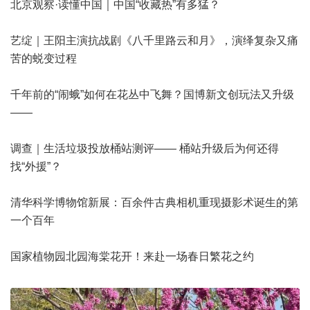
北京观察·读懂中国｜中国“收藏热”有多猛？
艺绽｜王阳主演抗战剧《八千里路云和月》，演绎复杂又痛
苦的蜕变过程
千年前的“闹蛾”如何在花丛中飞舞？国博新文创玩法又升级
——
调查｜生活垃圾投放桶站测评—— 桶站升级后为何还得
找“外援”？
清华科学博物馆新展：百余件古典相机重现摄影术诞生的第
一个百年
国家植物园北园海棠花开！来赴一场春日繁花之约