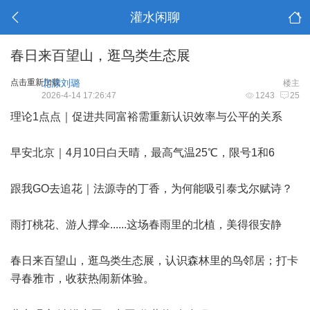
灌水闲聊
春日来百望山，逛鸟类生态展
点击重新加载
北漂刘璐
楼主
2026-4-14 17:26:47
1243
25
理论1点点｜促进共同富裕需重新认识效率与公平的关系
早安北京｜4月10日白天晴，最高气温25℃，限号1和6
跟我GO去追花｜法源寺的丁香，为何能吸引泰戈尔赋诗？
雨打桃花、游人撑伞......这场春雨里的北植，美得很安静
春日来百望山，逛鸟类生态展，认识森林里的鸟邻居；打卡
寻春雅市，收获热闹新体验。