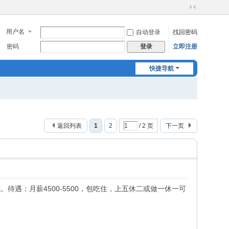
切
换
用户名
自动登录
找回密码
到
窄
密码
立即注册
登录
版
快捷导航
返回列表
1
2
/ 2 页
下一页
待遇：月薪4500-5500，包吃住，上五休二或做一休一可