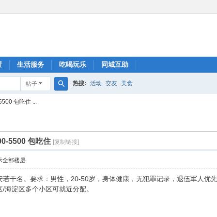
置
生活服务
吃喝玩乐
同城互助
热搜:
活动
交友
美食
帖子
搜
0 包吃住 ...
索
-5500 包吃住
[复制链接]
示全部楼层
若干名。要求：男性，20-50岁，身体健康，无犯罪记录，退伍军人优先。
区/海淀区多个小区可就近分配。