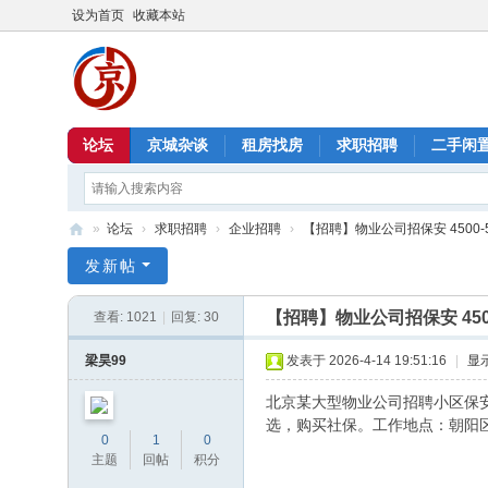
设为首页
收藏本站
论坛
京城杂谈
租房找房
求职招聘
二手闲
»
论坛
›
求职招聘
›
企业招聘
›
【招聘】物业公司招保安 4500-550
北
发新帖
京
【招聘】物业公司招保安 4500
查看:
1021
|
回复:
30
信
息
梁昊99
发表于 2026-4-14 19:51:16
|
显
港
北京某大型物业公司招聘小区保安
选，购买社保。工作地点：朝阳
0
1
0
主题
回帖
积分