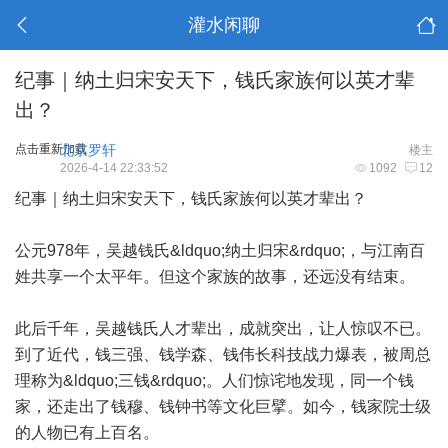
灌水闲聊
纪事｜纳土归宋安天下，钱氏家族何以英才辈
出？
点击重新加载
北京罗轩
楼主
2026-4-14 22:33:52
1092
12
纪事｜纳土归宋安天下，钱氏家族何以英才辈出？
公元978年，吴越钱氏&ldquo;纳土归宋&rdquo;，与江南百
姓共享一个太平年。但这个家族的故事，还远没有结束。
此后千年，吴越钱氏人才辈出，成就突出，让人惊叹不已。
到了近代，钱三强、钱学森、钱伟长科技战力爆表，被周总
理称为&ldquo;三钱&rdquo;。人们惊诧地发现，同一个钱
家，还走出了钱穆、钱钟书等文化巨擘。如今，钱家院士级
的人物已有上百名。