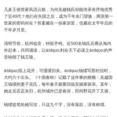
几多王侯世家风流云散，为何吴越钱氏却能传承有序地优秀
了近40代？他们在失国之后，成为千年名门望族，两浙第一
世家的密码何在？答案藏在一份家训里，也藏在太平年后的
千年岁月里。
清明节前，杭州临安，钟鼓齐鸣。近500名钱氏后裔从海内
外赶来，共同诵读，让&ldquo;利在天下必谋之&rdquo;的声
音响彻了钱王陵。
&ldquo;陌上花开，可缓缓归矣。&rdquo;钱镠写那封信时，
大约六十出头。《十国春秋》记载了这件事的梗概：吴越国
王钱镠的妻子吴氏，每年春天都要回临安娘家探亲。某年，
她走后迟迟未归，杭州城外已是春深，田间野花开了又谢。
钱镠提笔给她写信，只这九个字，没有落款，没有称谓。