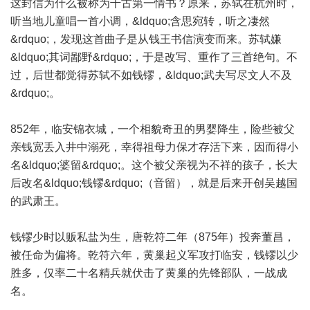
这封信为什么被称为千古第一情书？原来，苏轼在杭州时，
听当地儿童唱一首小调，&ldquo;含思宛转，听之凄然
&rdquo;，发现这首曲子是从钱王书信演变而来。苏轼嫌
&ldquo;其词鄙野&rdquo;，于是改写、重作了三首绝句。不
过，后世都觉得苏轼不如钱镠，&ldquo;武夫写尽文人不及
&rdquo;。
852年，临安锦衣城，一个相貌奇丑的男婴降生，险些被父
亲钱宽丢入井中溺死，幸得祖母力保才存活下来，因而得小
名&ldquo;婆留&rdquo;。这个被父亲视为不祥的孩子，长大
后改名&ldquo;钱镠&rdquo;（音留），就是后来开创吴越国
的武肃王。
钱镠少时以贩私盐为生，唐乾符二年（875年）投奔董昌，
被任命为偏将。乾符六年，黄巢起义军攻打临安，钱镠以少
胜多，仅率二十名精兵就伏击了黄巢的先锋部队，一战成
名。