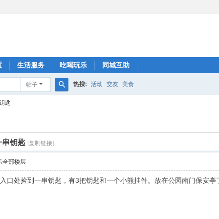
置
生活服务
吃喝玩乐
同城互助
热搜:
活动
交友
美食
帖子
搜
钥匙
索
一串钥匙
[复制链接]
示全部楼层
门入口处捡到一串钥匙，有3把钥匙和一个小熊挂件。放在公园南门保安亭