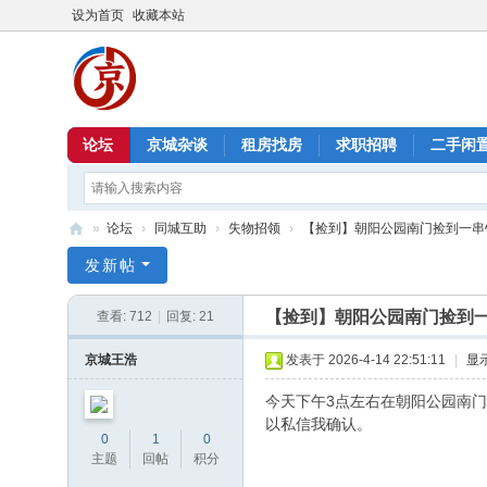
设为首页
收藏本站
论坛
京城杂谈
租房找房
求职招聘
二手闲
»
论坛
›
同城互助
›
失物招领
›
【捡到】朝阳公园南门捡到一串
北
发新帖
京
【捡到】朝阳公园南门捡到
查看:
712
|
回复:
21
信
息
京城王浩
发表于 2026-4-14 22:51:11
|
显
港
今天下午3点左右在朝阳公园南
以私信我确认。
0
1
0
主题
回帖
积分