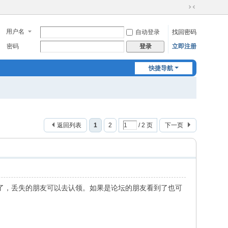
切
换
用户名
自动登录
找回密码
到
窄
密码
立即注册
登录
版
快捷导航
返回列表
1
2
/ 2 页
下一页
了，丢失的朋友可以去认领。如果是论坛的朋友看到了也可