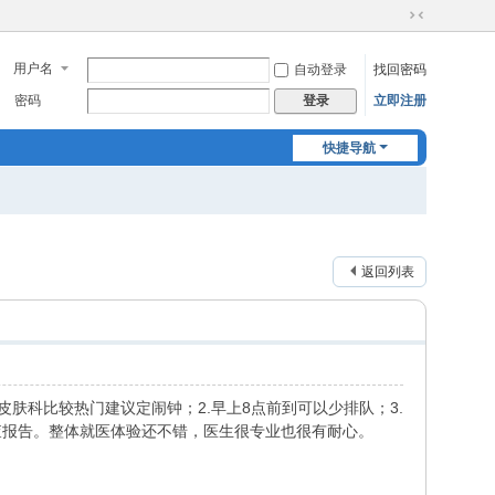
切
换
用户名
自动登录
找回密码
到
窄
密码
立即注册
登录
版
快捷导航
返回列表
肤科比较热门建议定闹钟；2.早上8点前到可以少排队；3.
查报告。整体就医体验还不错，医生很专业也很有耐心。