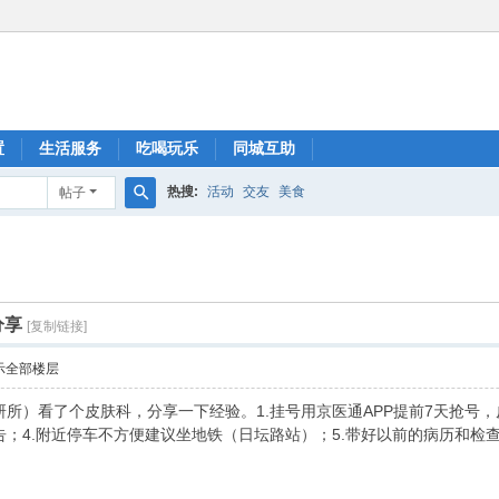
置
生活服务
吃喝玩乐
同城互助
热搜:
活动
交友
美食
帖子
搜
索
分享
[复制链接]
示全部楼层
所）看了个皮肤科，分享一下经验。1.挂号用京医通APP提前7天抢号，皮
；4.附近停车不方便建议坐地铁（日坛路站）；5.带好以前的病历和检