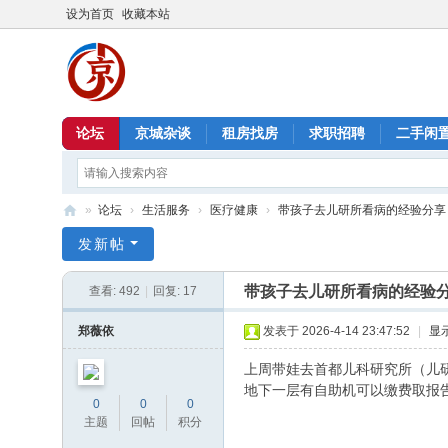
设为首页
收藏本站
论坛
京城杂谈
租房找房
求职招聘
二手闲
»
论坛
›
生活服务
›
医疗健康
›
带孩子去儿研所看病的经验分享
北
发新帖
京
带孩子去儿研所看病的经验
查看:
492
|
回复:
17
信
息
郑薇依
发表于 2026-4-14 23:47:52
|
显
港
上周带娃去首都儿科研究所（儿研
地下一层有自助机可以缴费取报告
0
0
0
主题
回帖
积分