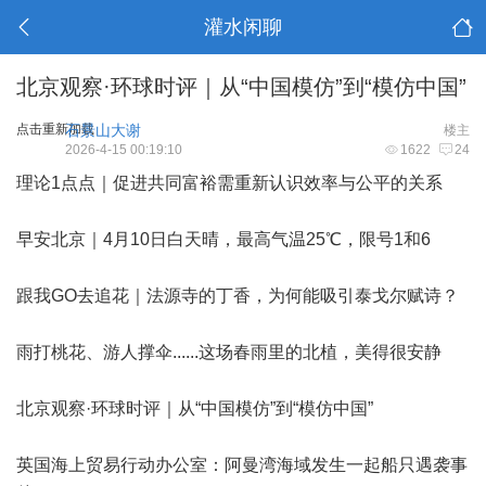
灌水闲聊
北京观察·环球时评｜从“中国模仿”到“模仿中国”
点击重新加载
石景山大谢
楼主
2026-4-15 00:19:10
1622
24
理论1点点｜促进共同富裕需重新认识效率与公平的关系
早安北京｜4月10日白天晴，最高气温25℃，限号1和6
跟我GO去追花｜法源寺的丁香，为何能吸引泰戈尔赋诗？
雨打桃花、游人撑伞......这场春雨里的北植，美得很安静
北京观察·环球时评｜从“中国模仿”到“模仿中国”
英国海上贸易行动办公室：阿曼湾海域发生一起船只遇袭事