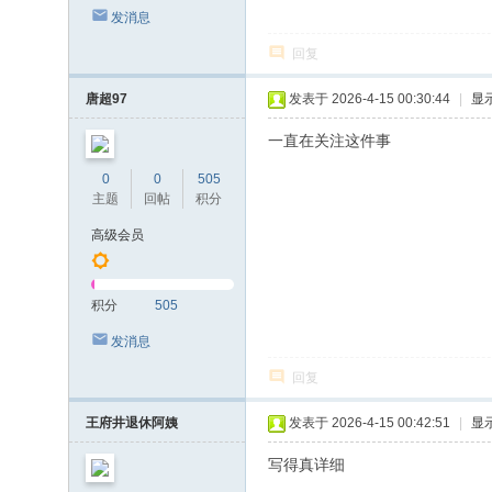
发消息
回复
唐超97
发表于 2026-4-15 00:30:44
|
显
一直在关注这件事
0
0
505
主题
回帖
积分
高级会员
积分
505
发消息
回复
王府井退休阿姨
发表于 2026-4-15 00:42:51
|
显
写得真详细