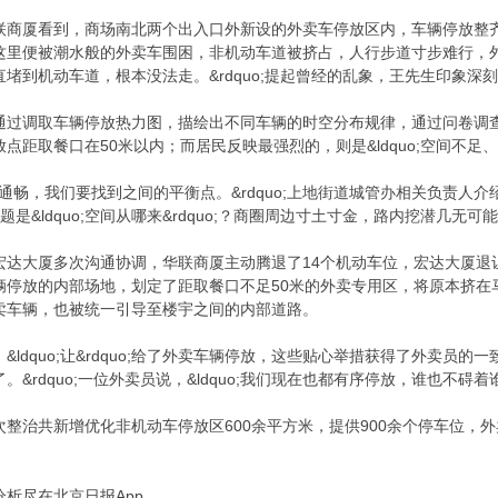
联商厦看到，商场南北两个出入口外新设的外卖车停放区内，车辆停放整
里便被潮水般的外卖车围困，非机动车道被挤占，人行步道寸步难行，外卖
堵到机动车道，根本没法走。&rdquo;提起曾经的乱象，王先生印象深
通过调取车辆停放热力图，描绘出不同车辆的时空分布规律，通过问卷调
点距取餐口在50米以内；而居民反映最强烈的，则是&ldquo;空间不足、占道
民要通畅，我们要找到之间的平衡点。&rdquo;上地街道城管办相关负责人介
的难题是&ldquo;空间从哪来&rdquo;？商圈周边寸土寸金，路内挖潜
宏达大厦多次沟通协调，华联商厦主动腾退了14个机动车位，宏达大厦退
放的内部场地，划定了距取餐口不足50米的外卖专用区，将原本挤在马路上的
卖车辆，也被统一引导至楼宇之间的内部道路。
ldquo;让&rdquo;给了外卖车辆停放，这些贴心举措获得了外卖员的一
rdquo;一位外卖员说，&ldquo;我们现在也都有序停放，谁也不碍着谁
整治共新增优化非机动车停放区600余平方米，提供900余个停车位，
析尽在北京日报App