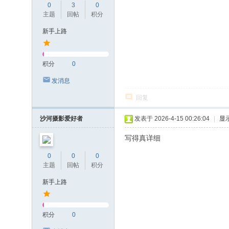
0
3
0
主题
回帖
积分
新手上路
积分
0
发消息
回复
沙河摄影爱好者
发表于 2026-4-15 00:26:04
|
显
写得真详细
0
0
0
主题
回帖
积分
新手上路
积分
0