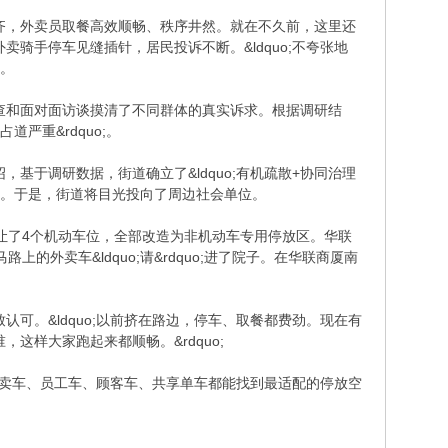
齐，外卖员取餐高效顺畅、秩序井然。就在不久前，这里还
骑手停车见缝插针，居民投诉不断。&ldquo;不夸张地
刻。
查和面对面访谈摸清了不同群体的真实诉求。根据调研结
严重&rdquo;。
绍，基于调研数据，街道确立了&ldquo;有机疏散+协同治理
几无可能。于是，街道将目光投向了周边社会单位。
让了4个机动车位，全部改造为非机动车专用停放区。华联
外卖车&ldquo;请&rdquo;进了院子。在华联商厦南
致认可。&ldquo;以前挤在路边，停车、取餐都费劲。现在有
，这样大家跑起来都顺畅。&rdquo;
外卖车、员工车、顾客车、共享单车都能找到最适配的停放空