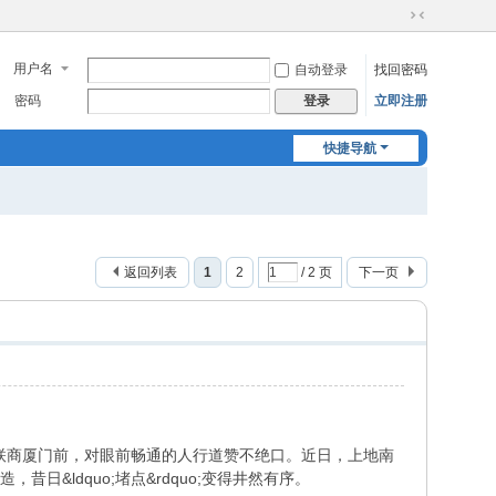
切
换
用户名
自动登录
找回密码
到
窄
密码
立即注册
登录
版
快捷导航
返回列表
1
2
/ 2 页
下一页
地华联商厦门前，对眼前畅通的人行道赞不绝口。近日，上地南
日&ldquo;堵点&rdquo;变得井然有序。