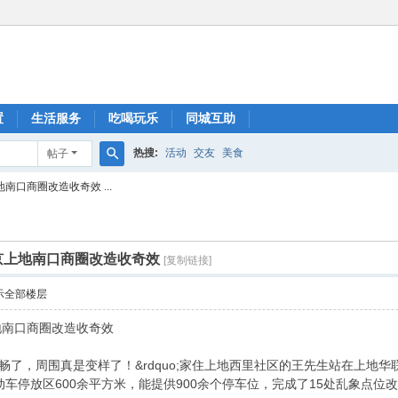
置
生活服务
吃喝玩乐
同城互助
热搜:
活动
交友
美食
帖子
搜
南口商圈改造收奇效 ...
索
京上地南口商圈改造收奇效
[复制链接]
示全部楼层
地南口商圈改造收奇效
路也通畅了，周围真是变样了！&rdquo;家住上地西里社区的王先生站在上
停放区600余平方米，能提供900余个停车位，完成了15处乱象点位改造，昔