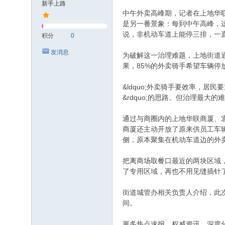
新手上路
中午外卖高峰期，记者在上地华
是另一番景象：每到中午高峰，这
说，非机动车道上能停三排，一直
积分
0
发消息
为破解这一治理难题，上地街道
果，85%的外卖骑手希望车辆停放
&ldquo;外卖骑手要效率，居
&rdquo;的思路。但治理最大
通过与商圈内的上地华联商厦、
商厦还主动开放了原来供员工车辆停
侧，原本聚集在机动车道边的外
把离商场取餐口最近的两块区域，&
了专用区域，再也不用见缝插针了。&
街道城管办相关负责人介绍，此次
间。
更多热点速报、权威资讯、深度分