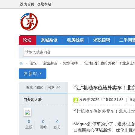
设为首页
收藏本站
论坛
京城杂谈
租房找房
求职招聘
二手闲
»
论坛
›
京城杂谈
›
灌水闲聊
›
“让”机动车位给外卖车！北京上地
北
发新帖
京
“让”机动车位给外卖车！北
查看:
1650
|
回复:
20
信
息
门头沟大潘
发表于 2026-4-15 00:21:33
|
显
港
“让”机动车位给外卖车！北京上
0
0
0
&ldquo;乱停车的少了，道
主题
回帖
积分
口商圈核心区域新增、优化非机动车