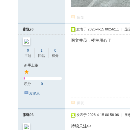
回复
张悦90
发表于 2026-4-15 00:56:11
|
显
图文并茂，楼主用心了
0
1
0
主题
回帖
积分
新手上路
积分
0
发消息
回复
张瑶98
发表于 2026-4-15 00:58:06
|
显
持续关注中