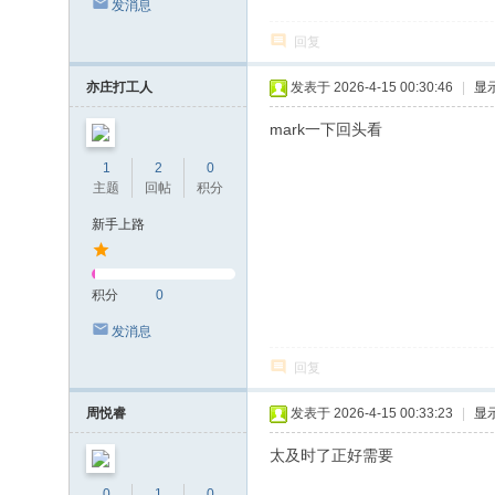
发消息
回复
亦庄打工人
发表于 2026-4-15 00:30:46
|
显
mark一下回头看
1
2
0
主题
回帖
积分
新手上路
积分
0
发消息
回复
周悦睿
发表于 2026-4-15 00:33:23
|
显
太及时了正好需要
0
1
0