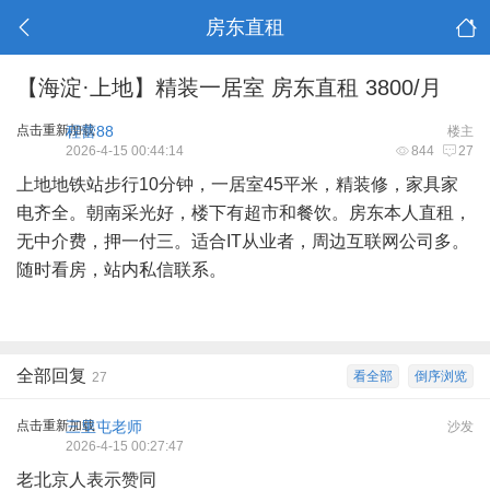
房东直租
【海淀·上地】精装一居室 房东直租 3800/月
点击重新加载
程蕾88
楼主
2026-4-15 00:44:14
844
27
上地地铁站步行10分钟，一居室45平米，精装修，家具家
电齐全。朝南采光好，楼下有超市和餐饮。房东本人直租，
无中介费，押一付三。适合IT从业者，周边互联网公司多。
随时看房，站内私信联系。
全部回复
看全部
倒序浏览
27
点击重新加载
三里屯老师
沙发
2026-4-15 00:27:47
老北京人表示赞同