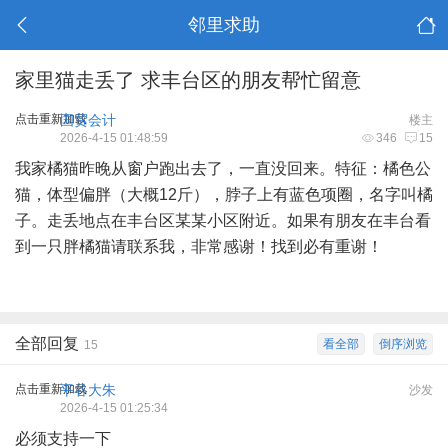
邻里求助
家里猫走丢了 求丰台区的朋友帮忙留意
点击重新加载
国贸会计
楼主
2026-4-15 01:48:59
346
15
我家橘猫昨晚从窗户跑出去了，一直没回来。特征：橘色公
猫，体型偏胖（大概12斤），脖子上有蓝色项圈，名字叫橘
子。走丢地点在丰台区某某小区附近。如果有朋友在丰台看
到一只胖橘猫请联系我，非常感谢！找到必有重谢！
全部回复
看全部
倒序浏览
15
点击重新加载
平谷大朱
沙发
2026-4-15 01:25:34
必须支持一下