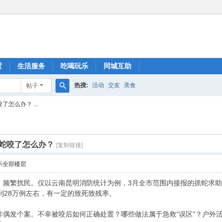
置
生活服务
吃喝玩乐
同城互助
热搜:
活动
交友
美食
帖子
搜
怎么办？ ...
索
蛇咬了怎么办？
[复制链接]
示全部楼层
，频繁扰民。仅以云南昆明消防统计为例，3月全市范围内接报的抓蛇求助
到28万例左右，有一定的致死致残率。
非偶发个案。不幸被咬后如何正确处置？哪些做法属于急救“误区”？户外