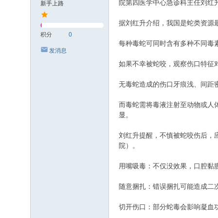
院第四医学中心急诊科主任刘红
新手上路
据刘红升介绍，我国是蛇类资源最
积分
0
每种毒蛇可同时含有多种不同毒
发消息
如果不幸被蛇咬，观察伤口特征
无毒蛇造成的伤口牙痕浅、间距
而毒蛇需将毒液注射至动物或人
显。
刘红升提醒，不慎被蛇咬伤后，
院）。
用嘴吸毒：不仅没效果，口腔黏
随意捆扎：错误捆扎可能造成二
切开伤口：部分蛇毒会影响凝血