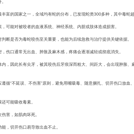
升。
丰富的国家之一，全域均有蛇的分布，已发现蛇类300多种，其中毒蛇超
素，可能对被咬者的血液系统、神经系统、内脏或肢体造成损害。
对判断是否为毒蛇咬伤至关重要，也能为后续急救与治疗提供关键依据。
密，伤口通常无出血、肿胀及麻木感，疼痛会逐渐减轻或彻底消失。
体内，因此长有尖牙，被其咬伤后牙痕深而粗大、间距大，会出现肿胀、
应遵循“不延误、不伤害”原则，避免用嘴吸毒、随意捆扎、切开伤口放血
膜还可能吸收毒素。
次伤害，如肌肉坏死。
功能，切开伤口易导致出血不止。