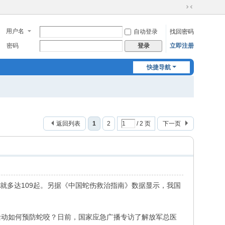
切
换
用户名
自动登录
找回密码
到
窄
密码
立即注册
登录
版
快捷导航
返回列表
1
2
/ 2 页
下一页
就多达109起。另据《中国蛇伤救治指南》数据显示，我国
活动如何预防蛇咬？日前，国家应急广播专访了解放军总医