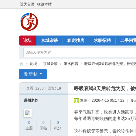
设为首页
收藏本站
论坛
京城杂谈
租房找房
求职招聘
二手闲
»
论坛
›
京城杂谈
›
灌水闲聊
›
呼吸衰竭3天后转危为安，被蛇咬了
北
发新帖
京
呼吸衰竭3天后转危为安，被
查看:
1253
|
回复:
19
信
息
通州老刘
发表于 2026-4-15 05:17:22
|
显
港
春季气温升高，蛇类进入活跃期
每年遭遇毒蛇咬伤的患者达25万
0
0
0
主题
回帖
积分
这些数据无不警示，毒蛇咬伤并