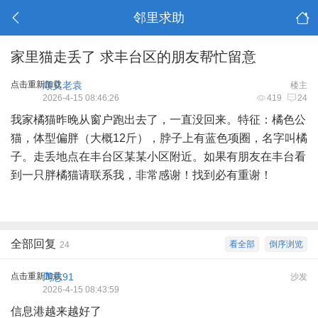
邻里求助
家里猫走丢了 求丰台区的朋友帮忙留意
点击重新加载
顺义老袁
楼主
2026-4-15 08:46:26
419
24
我家橘猫昨晚从窗户跑出去了，一直没回来。特征：橘色公
猫，体型偏胖（大概12斤），脖子上有蓝色项圈，名字叫橘
子。走丢地点在丰台区某某小区附近。如果有朋友在丰台看
到一只胖橘猫请联系我，非常感谢！找到必有重谢！
全部回复
看全部
倒序浏览
24
点击重新加载
周志91
沙发
2026-4-15 08:43:59
信息港越来越好了