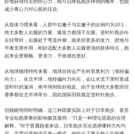
好地获得向左的向心力，既可以降低跑步摔倒的概率，也能
减少离心力对心脏的压迫。
从肢体习惯来看，人群中右撇子与左撇子的比例约为10:1，
绝大多数人右腿的力量、爆发力都强于左腿。逆时针跑步向
左转弯时，右腿处于弯道外侧，能承担更多的发力、蹬地与
平衡支撑作用，刚好适配大多数人右腿更强的肢体特点，跑
起来会更顺畅、更省力，平衡感也更好。
从地球物理特性来看，地球自转会产生科里奥利力（地转偏
向力）。在北半球，地转偏向力向右，会让水流下泄时形成
逆时针的漩涡，南半球则恰好相反。由于全球绝大多数田径
赛事都在北半球举办，因此国际田联规定逆时针跑步。
但顾晓明同时明确，这三种因素实际上对于日常跑步、甚至
专业短跑赛事的影响极其微弱：“只是一种理论层面的合理
解释。”对于普通跑者来说，日常跑步无论选择哪种方向均
可，无需过度拘泥于单一模式，他给出了两点核心实操建