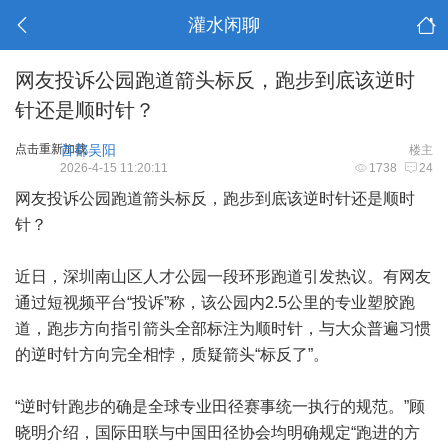
灌水闲聊
网友投诉公园跑道箭头标反，跑步到底该逆时
针还是顺时针？
点击重新加载
首都吴阳
楼主
2026-4-15 11:20:11
1738
24
网友投诉公园跑道箭头标反，跑步到底该逆时针还是顺时
针？
近日，深圳南山区人才公园一段环形跑道引发热议。有网友
通过短视频平台“投诉”称，该公园内2.5公里的专业塑胶跑
道，跑步方向指引箭头全部标注为顺时针，与大众普遍习惯
的逆时针方向完全相悖，质疑箭头“标反了”。
“逆时针跑步的确是全球专业田径赛事统一执行的规范。”顾
晓明介绍，国际田联与中国田径协会均明确规定“跑进的方