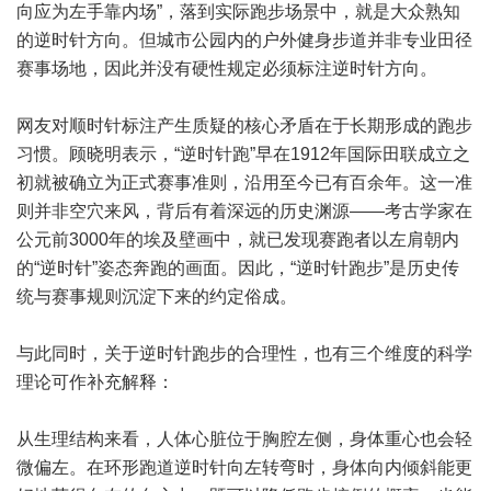
向应为左手靠内场”，落到实际跑步场景中，就是大众熟知
的逆时针方向。但城市公园内的户外健身步道并非专业田径
赛事场地，因此并没有硬性规定必须标注逆时针方向。
网友对顺时针标注产生质疑的核心矛盾在于长期形成的跑步
习惯。顾晓明表示，“逆时针跑”早在1912年国际田联成立之
初就被确立为正式赛事准则，沿用至今已有百余年。这一准
则并非空穴来风，背后有着深远的历史渊源——考古学家在
公元前3000年的埃及壁画中，就已发现赛跑者以左肩朝内
的“逆时针”姿态奔跑的画面。因此，“逆时针跑步”是历史传
统与赛事规则沉淀下来的约定俗成。
与此同时，关于逆时针跑步的合理性，也有三个维度的科学
理论可作补充解释：
从生理结构来看，人体心脏位于胸腔左侧，身体重心也会轻
微偏左。在环形跑道逆时针向左转弯时，身体向内倾斜能更