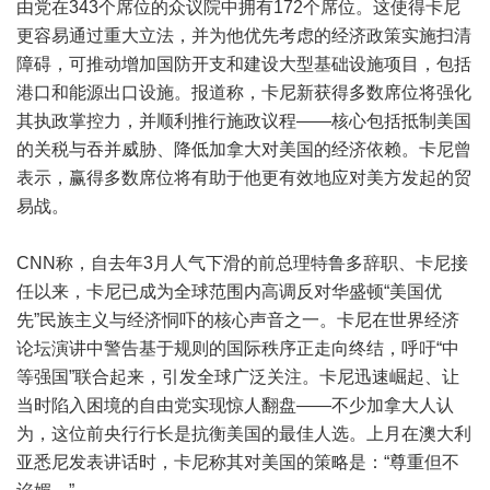
由党在343个席位的众议院中拥有172个席位。这使得卡尼
更容易通过重大立法，并为他优先考虑的经济政策实施扫清
障碍，可推动增加国防开支和建设大型基础设施项目，包括
港口和能源出口设施。报道称，卡尼新获得多数席位将强化
其执政掌控力，并顺利推行施政议程——核心包括抵制美国
的关税与吞并威胁、降低加拿大对美国的经济依赖。卡尼曾
表示，赢得多数席位将有助于他更有效地应对美方发起的贸
易战。
CNN称，自去年3月人气下滑的前总理特鲁多辞职、卡尼接
任以来，卡尼已成为全球范围内高调反对华盛顿“美国优
先”民族主义与经济恫吓的核心声音之一。卡尼在世界经济
论坛演讲中警告基于规则的国际秩序正走向终结，呼吁“中
等强国”联合起来，引发全球广泛关注。卡尼迅速崛起、让
当时陷入困境的自由党实现惊人翻盘——不少加拿大人认
为，这位前央行行长是抗衡美国的最佳人选。上月在澳大利
亚悉尼发表讲话时，卡尼称其对美国的策略是：“尊重但不