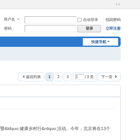
切
换
用户名
自动登录
找回密码
到
窄
密码
立即注册
登录
版
快捷导航
返回列表
1
2
3
/ 3 页
下一页
&ldquo;健康乡村行&rdquo;活动。今年，北京将在13个