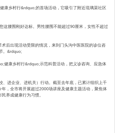
o;健康乡村行&rdquo;的首场活动，它吸引了附近琉璃渠社区
，您这腰围刚好达标。男性腰围不能超过90厘米，女性不超过
肩关节术后出现活动受限的情况，来到门头沟中医医院的诊位咨
&rdquo;
;健康乡村行&rdquo;示范科普活动，把义诊咨询、应急体
、进学校、进企业、进机关）行动。截至去年底，已累计组织上千
今年，全市将开展超过2000场讲座及健康主题活动，聚焦体
市民养成健康行为习惯。