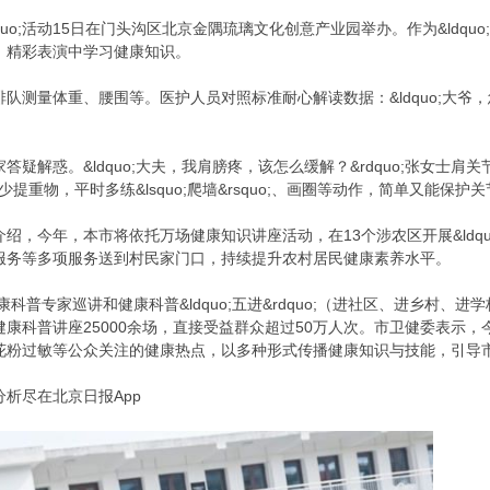
rdquo;活动15日在门头沟区北京金隅琉璃文化创意产业园举办。作为&ldqu
、精彩表演中学习健康知识。
队测量体重、腰围等。医护人员对照标准耐心解读数据：&ldquo;大爷
答疑解惑。&ldquo;大夫，我肩膀疼，该怎么缓解？&rdquo;张女士
少提重物，平时多练&lsquo;爬墙&rsquo;、画圈等动作，简单又能保护关节。
，今年，本市将依托万场健康知识讲座活动，在13个涉农区开展&ldquo
服务等多项服务送到村民家门口，持续提升农村居民健康素养水平。
康科普专家巡讲和健康科普&ldquo;五进&rdquo;（进社区、进乡村
康科普讲座25000余场，直接受益群众超过50万人次。市卫健委表示，
花粉过敏等公众关注的健康热点，以多种形式传播健康知识与技能，引导
析尽在北京日报App