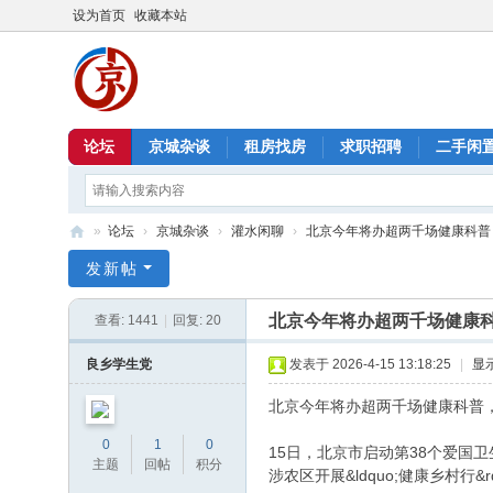
设为首页
收藏本站
论坛
京城杂谈
租房找房
求职招聘
二手闲
»
论坛
›
京城杂谈
›
灌水闲聊
›
北京今年将办超两千场健康科普，
北
发新帖
京
北京今年将办超两千场健康
查看:
1441
|
回复:
20
信
息
良乡学生党
发表于 2026-4-15 13:18:25
|
显
港
北京今年将办超两千场健康科普
0
1
0
15日，北京市启动第38个爱国卫生月
主题
回帖
积分
涉农区开展&ldquo;健康乡村行