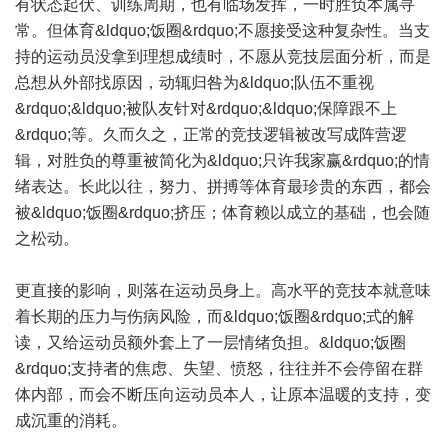
有状态起伏、训练周期，也有临场发挥，一时胜负本属寻
常。但体育&ldquo;饭圈&rdquo;不愿接受这种复杂性。当支
持的运动员没拿到理想成绩时，不愿从竞技层面分析，而是
总想从外部找原因，动辄归咎为&ldquo;队伍不重视
&rdquo;&ldquo;被队友针对&rdquo;&ldquo;保障跟不上
&rdquo;等。久而久之，正常的竞技逻辑被改写成阵营逻
辑，对胜负的尊重被简化为&ldquo;只许我家赢&rdquo;的情
绪表达。长此以往，努力、拼搏等体育最珍贵的东西，都会
被&ldquo;饭圈&rdquo;挤压；体育赖以成立的基础，也会随
之松动。
更直接的影响，则落在运动员身上。高水平的竞技本就意味
着长期的压力与伤病风险，而&ldquo;饭圈&rdquo;式的解
读，又给运动员额外套上了一层情绪负担。&ldquo;饭圈
&rdquo;支持者的焦虑、失望、愤怒，往往并不会停留在群
体内部，而会不断压向运动员本人，让原本温暖的支持，变
成沉重的消耗。