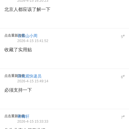
2026-4-15 16:20:23
北京人都应该了解一下
点击重新加载
石景山小周
#
5
2026-4-15 15:41:52
收藏了实用贴
点击重新加载
回龙观快递员
#
6
2026-4-15 15:49:14
必须支持一下
点击重新加载
蒋梅轩
#
7
2026-4-15 15:33:33