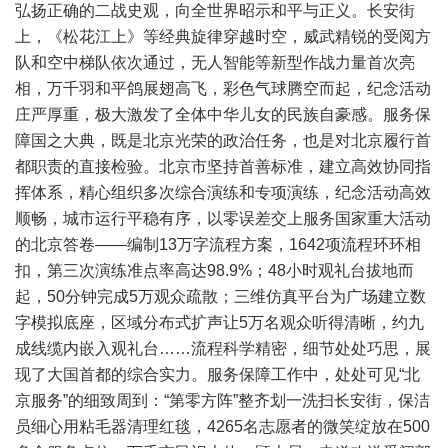
弘扬正确的二战史观，向全世界昭示和平与正义。长安街
上，《松花江上》等经典旋律穿越时空，威武精锐的受阅方
队和空中梯队依次通过，无人智能等新型作战力量首次亮
相，万千羽和平鸽展翅高飞，彩色气球腾空而起，纪念活动
庄严厚重，极大激发了全体中华儿女的民族自豪感。服务保
障国之大典，既是北京光荣的政治任务，也是对北京履行首
都职责的直接检验。北京市坚持首善标准，建立高效协同指
挥体系，精心组织多次综合演练和专项演练，纪念活动高效
顺畅，城市运行平稳有序，以零误差交上服务国家重大活动
的北京答卷——编制13万字流程方案，1642项流程环环相
扣，第三次演练准点率高达98.9%；48小时观礼台拔地而
起，50分钟完成5万观众疏散；三维仿真平台为广场建立数
字模拟底座，区域分布式扩声让5万名观众听得清晰，约九
成线缆内嵌入观礼台……流程科学精密，细节处处巧思，展
现了大国首都的综合实力。服务保障工作中，处处可见“北
京服务”的细致周到：“第零方阵”整齐划一洗扫长安街，保洁
员细心用粘毛器清理红毯，4265名志愿者的微笑绽放在500