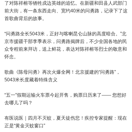
了对陈祥榕等牺牲戍边英雄的追忆。在新疆和田县人武部门
前大街，有一条东西走向、宽约40米的问勇路，记录下了这
首歌曲背后的故事。
“问勇路全长5043米，正好与喀喇昆仑山脉的高度暗合。”北
京市援疆干部李季表示，问勇路揭牌后，不少全国各地的民
众专程前来拜访，送上鲜花，表达对陈祥榕等烈士的敬意和
怀念。
歌曲《陈母问勇》再次火爆全网！北京援建的“问勇路”，
5043米长度藏着特殊含义
“五一”假期运输火车票今起开售，购票日历来了—— 您想好
去哪儿了吗？
有医说医｜四月不灭蚊，夏天徒伤悲！疾控专家提醒：现在
正是“黄金灭蚊窗口”