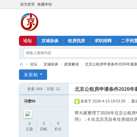
设为首页
收藏本站
论坛
京城杂谈
租房找房
求职招聘
二手闲
»
论坛
›
京城杂谈
›
政策解读
›
北京公租房申请条件2026年最
北
发新帖
京
北京公租房申请条件2026年
查看:
668
|
回复:
21
信
息
冯雪90
发表于 2026-4-15 19:53:39
|
显
港
帮大家整理了2026年北京公租
同）；4.在北京无自有住房或住
0
0
0
主题
回帖
积分