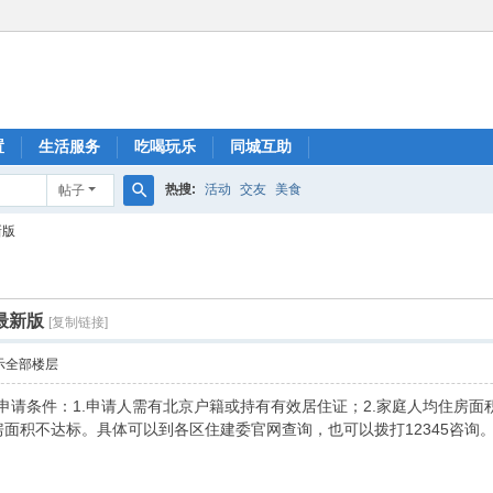
置
生活服务
吃喝玩乐
同城互助
热搜:
活动
交友
美食
帖子
搜
新版
索
最新版
[复制链接]
示全部楼层
房申请条件：1.申请人需有北京户籍或持有有效居住证；2.家庭人均住房面
房面积不达标。具体可以到各区住建委官网查询，也可以拨打12345咨询