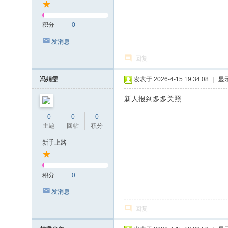
积分
0
发消息
回复
冯娟雯
发表于 2026-4-15 19:34:08
|
显
新人报到多多关照
0
0
0
主题
回帖
积分
新手上路
积分
0
发消息
回复