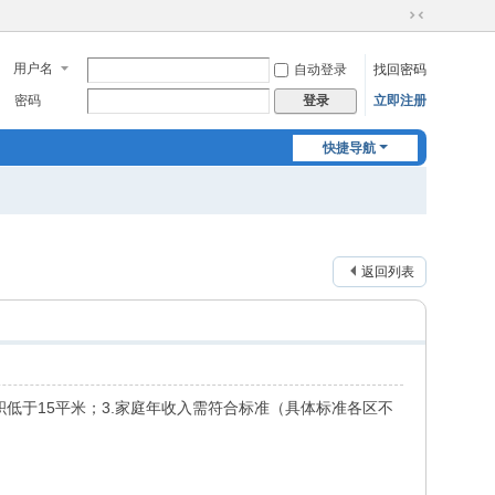
切
换
用户名
自动登录
找回密码
到
窄
密码
立即注册
登录
版
快捷导航
返回列表
积低于15平米；3.家庭年收入需符合标准（具体标准各区不
。