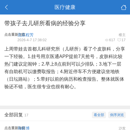
医疗健康
带孩子去儿研所看病的经验分享
点击重新加载
北京程芳
楼主
2026-4-7 17:38:02
617
17
上周带娃去首都儿科研究所（儿研所）看了个皮肤科，分享
一下经验。1.挂号用京医通APP提前7天抢号，皮肤科比较
热门建议定闹钟；2.早上8点前到可以少排队；3.地下一层
有自助机可以缴费取报告；4.附近停车不方便建议坐地铁
（日坛路站）；5.带好以前的病历和检查报告。整体就医体
验还不错，医生很专业也很有耐心。
全部回复
看全部
倒序浏览
17
点击重新加载
马轩博
沙发