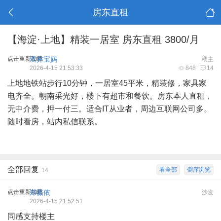
房东直租
【海淀·上地】精装一居室 房东直租 3800/月
点击重新加载
双井宝妈
楼主
2026-4-15 21:53:33
848
14
上地地铁站步行10分钟，一居室45平米，精装修，家具家
电齐全。朝南采光好，楼下有超市和餐饮。房东本人直租，
无中介费，押一付三。适合IT从业者，周边互联网公司多。
随时看房，站内私信联系。
全部回复
看全部
倒序浏览
14
点击重新加载
郑薇依
沙发
2026-4-15 21:52:51
同感支持楼主