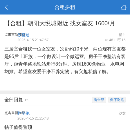
合租拼租
【合租】朝阳大悦城附近 找女室友 1600/月
点击重新加载
故宫迷
楼主
2026-4-15 21:47:57
481
15
三居室合租找一位女室友，次卧约10平米。两位现有室友都
是95后上班族，一个做设计一个做运营。房子干净整洁有客
厅，距青年路地铁站步行8分钟。房租1600含物业，水电网
均摊。希望室友爱干净不养宠物，有兴趣私信了解。
全部回复
看全部
倒序浏览
15
点击重新加载
孙萌艳
沙发
2026-4-15 21:25:48
帖子值得置顶