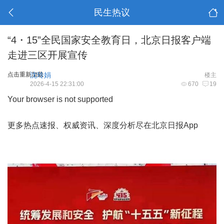
民生热议
“4・15”全民国家安全教育日，北京日报客户端
走进三区开展宣传
点击重新加载
沈玲娟
楼主
2026-4-15 22:31:00
670
19
Your browser is not supported
更多热点速报、权威资讯、深度分析尽在北京日报App