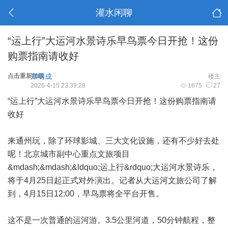
灌水闲聊
“运上行”大运河水景诗乐早鸟票今日开抢！这份
购票指南请收好
点击重新加载
郑明成
楼主
2026-4-15 23:39:28
1675
27
“运上行”大运河水景诗乐早鸟票今日开抢！这份购票指南请
收好
来通州玩，除了环球影城、三大文化设施，还有不少好去处
呢！北京城市副中心重点文旅项目
&mdash;&mdash;&ldquo;运上行&rdquo;大运河水景诗乐，
将于4月25日起正式对外演出。记者从大运河文旅公司了解
到，4月15日12:00，早鸟票将全平台开售。
这不是一次普通的运河游。3.5公里河道，50分钟航程，整