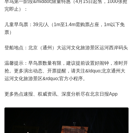
早鸟第一阶段&middot;限量特惠（4月15日起售，1000张抢
完即止）：
儿童早鸟票：39元/人（1m至1.4m需购票占座，1m以下免
票）
登船地点：北京（通州）大运河文化旅游景区运河西岸码头
温馨提示：早鸟票数量有限，建议提前设置好闹钟，准时开
抢。更多演出动态、开票提醒，请关注&ldquo;北京通州大
运河文化旅游景区&rdquo;官方小程序。
更多热点速报、权威资讯、深度分析尽在北京日报App