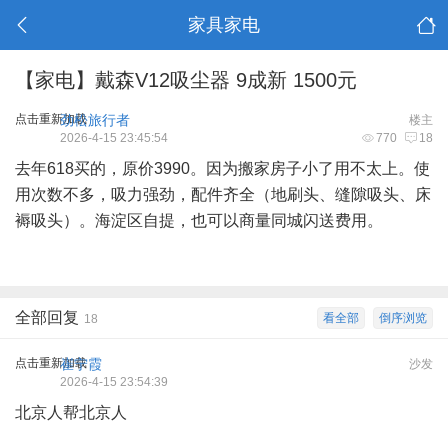
家具家电
【家电】戴森V12吸尘器 9成新 1500元
点击重新加载
劲松旅行者
楼主
2026-4-15 23:45:54
770
18
去年618买的，原价3990。因为搬家房子小了用不太上。使
用次数不多，吸力强劲，配件齐全（地刷头、缝隙吸头、床
褥吸头）。海淀区自提，也可以商量同城闪送费用。
全部回复
看全部
倒序浏览
18
点击重新加载
崔宁霞
沙发
2026-4-15 23:54:39
北京人帮北京人