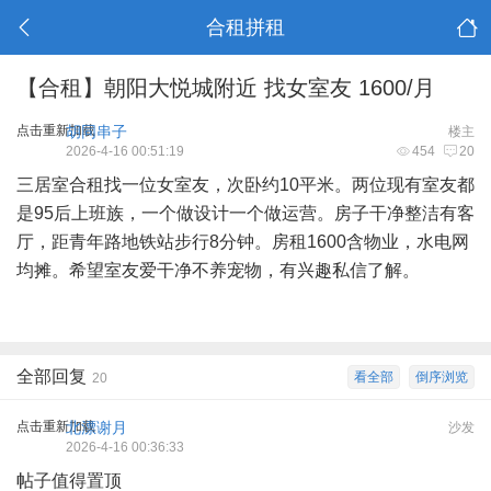
合租拼租
【合租】朝阳大悦城附近 找女室友 1600/月
点击重新加载
胡同串子
楼主
2026-4-16 00:51:19
454
20
三居室合租找一位女室友，次卧约10平米。两位现有室友都
是95后上班族，一个做设计一个做运营。房子干净整洁有客
厅，距青年路地铁站步行8分钟。房租1600含物业，水电网
均摊。希望室友爱干净不养宠物，有兴趣私信了解。
全部回复
看全部
倒序浏览
20
点击重新加载
北漂谢月
沙发
2026-4-16 00:36:33
帖子值得置顶