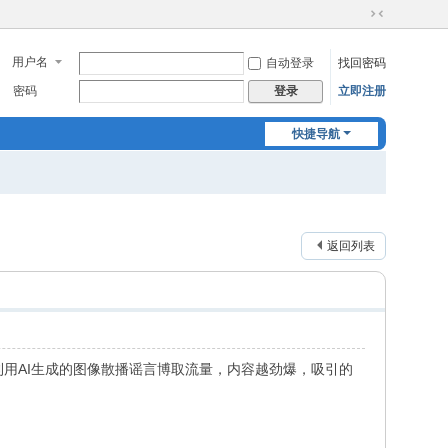
切
换
用户名
自动登录
找回密码
到
窄
密码
立即注册
登录
版
快捷导航
返回列表
利用AI生成的图像散播谣言博取流量，内容越劲爆，吸引的