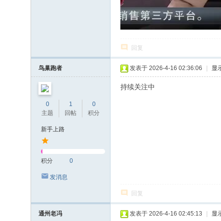
回复
鸟巢跑者
发表于 2026-4-16 02:36:06
|
显
持续关注中
0
1
0
主题
回帖
积分
新手上路
积分
0
发消息
回复
通州老冯
发表于 2026-4-16 02:45:13
|
显