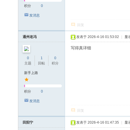
积分
0
发消息
回复
通州老冯
发表于 2026-4-16 01:53:02
|
显
写得真详细
0
1
0
主题
回帖
积分
新手上路
积分
0
发消息
回复
田阳宁
发表于 2026-4-16 01:47:35
|
显