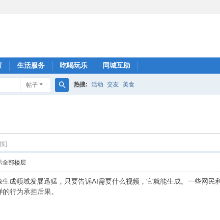
置
生活服务
吃喝玩乐
同城互助
热搜:
活动
交友
美食
帖子
搜
索
接]
示全部楼层
像生成领域发展迅猛，只要告诉AI需要什么视频，它就能生成。一些网民
样的行为承担后果。