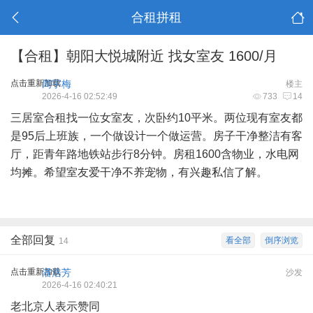
合租拼租
【合租】朝阳大悦城附近 找女室友 1600/月
点击重新加载
周宇梅
楼主
2026-4-16 02:52:49
733
14
三居室合租找一位女室友，次卧约10平米。两位现有室友都
是95后上班族，一个做设计一个做运营。房子干净整洁有客
厅，距青年路地铁站步行8分钟。房租1600含物业，水电网
均摊。希望室友爱干净不养宠物，有兴趣私信了解。
全部回复
看全部
倒序浏览
14
点击重新加载
潘浩芳
沙发
2026-4-16 02:40:21
老北京人表示赞同