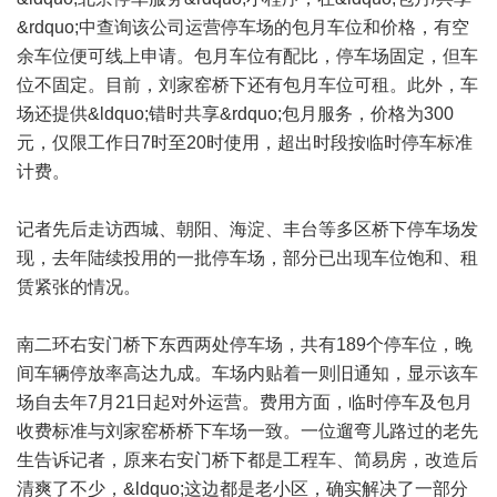
&rdquo;中查询该公司运营停车场的包月车位和价格，有空
余车位便可线上申请。包月车位有配比，停车场固定，但车
位不固定。目前，刘家窑桥下还有包月车位可租。此外，车
场还提供&ldquo;错时共享&rdquo;包月服务，价格为300
元，仅限工作日7时至20时使用，超出时段按临时停车标准
计费。
记者先后走访西城、朝阳、海淀、丰台等多区桥下停车场发
现，去年陆续投用的一批停车场，部分已出现车位饱和、租
赁紧张的情况。
南二环右安门桥下东西两处停车场，共有189个停车位，晚
间车辆停放率高达九成。车场内贴着一则旧通知，显示该车
场自去年7月21日起对外运营。费用方面，临时停车及包月
收费标准与刘家窑桥桥下车场一致。一位遛弯儿路过的老先
生告诉记者，原来右安门桥下都是工程车、简易房，改造后
清爽了不少，&ldquo;这边都是老小区，确实解决了一部分