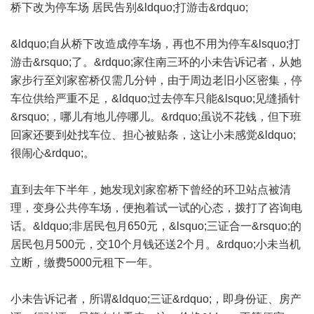
桥下改为停车场 居民告别&ldquo;打游击&rdquo;
&ldquo;自从桥下改造成停车场，再也不用为停车&lsquo;打
游击&rsquo;了。&rdquo;家住南三环的小未告诉记者，从她
家步行至刘家窑桥仅需几分钟，由于周边老旧小区密集，停
车位供给严重不足，&ldquo;过去停车只能&lsquo;见缝插针
&rsquo;，哪儿有地儿停哪儿。&rdquo;虽说不花钱，但下班
回家还要到处找车位、担心被贴条，这让小未感觉&ldquo;
很闹心&rdquo;。
直到去年下半年，她发现刘家窑桥下曾经的环卫站点被清
理，变身公共停车场，便抱着试一试的心态，拨打了咨询电
话。&ldquo;非居民包月650元，&lsquo;三证合一&rsquo;的
居民包月500元，交10个月钱还送2个月。&rdquo;小未当机
立断，缴费5000元租下一年。
小未告诉记者，所谓&ldquo;三证&rdquo;，即身份证、房产