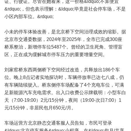
证、行驶证。尽管在她看来，这一价格&ldquo;不算便宜
&rdquo;，但也表示理解：&ldquo;毕竟是社会停车场，不是
小区内部车位。&rdquo;
小未的停车体验改善，是北京桥下空间治理成效的缩影。据
北京市交通委数据，2024年至2025年，全市已完成300座
桥系整治，新增停车位5487个。曾经的卫生死角、管理盲
区，正在成为缓解城市停车压力的重要增量空间。
刘家窑桥东西两侧桥下空间经过改造，共释放出186个车
位。晚上8点记者实地探访时，车辆停放率已达七八成，仍
有车辆陆续驶入。桥东侧停车场配备了4个充电车位，可满
足新能源汽车充电需求。出入口收费公示牌载明：小型车白
天（7:00-19:00）2元/15分钟，夜间（19:00-次日7:00）1
元/15分钟，非居民包月650元/月。
车场运营方北京静态交通客服人员告知，市民可登录
&ldquo;北京停车服务&rdquo;小程序，在&ldquo;包月/共享