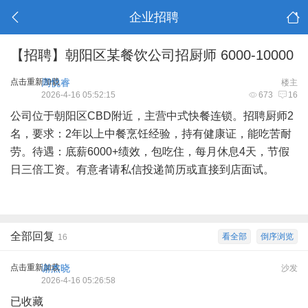
企业招聘
【招聘】朝阳区某餐饮公司招厨师 6000-10000
点击重新加载
周悦睿
楼主
2026-4-16 05:52:15
673
16
公司位于朝阳区CBD附近，主营中式快餐连锁。招聘厨师2
名，要求：2年以上中餐烹饪经验，持有健康证，能吃苦耐
劳。待遇：底薪6000+绩效，包吃住，每月休息4天，节假
日三倍工资。有意者请私信投递简历或直接到店面试。
全部回复
看全部
倒序浏览
16
点击重新加载
谢杰晓
沙发
2026-4-16 05:26:58
已收藏