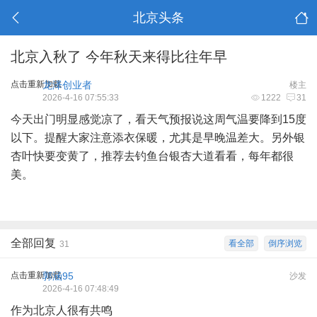
北京头条
北京入秋了 今年秋天来得比往年早
点击重新加载
龙泽创业者
楼主
2026-4-16 07:55:33
1222
31
今天出门明显感觉凉了，看天气预报说这周气温要降到15度
以下。提醒大家注意添衣保暖，尤其是早晚温差大。另外银
杏叶快要变黄了，推荐去钓鱼台银杏大道看看，每年都很
美。
全部回复
看全部
倒序浏览
31
点击重新加载
郭涵95
沙发
2026-4-16 07:48:49
作为北京人很有共鸣