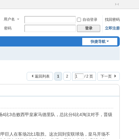
切
换
用户名
自动登录
找回密码
到
窄
密码
立即注册
登录
版
快捷导航
返回列表
1
2
/ 2 页
下一页
场4比3击败西甲皇家马德里队，总比分6比4淘汰对手，晋级
合，德甲巨人在客场2比1取胜。这次回到安联球场，皇马开场不