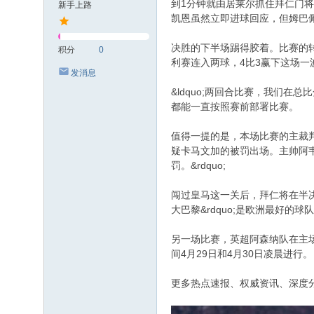
到1分钟就由居莱尔抓住拜仁门
新手上路
凯恩虽然立即进球回应，但姆巴
决胜的下半场踢得胶着。比赛的转
积分
0
利赛连入两球，4比3赢下这场一
发消息
&ldquo;两回合比赛，我们
都能一直按照赛前部署比赛。
值得一提的是，本场比赛的主裁
疑卡马文加的被罚出场。主帅阿韦
罚。&rdquo;
闯过皇马这一关后，拜仁将在半决
大巴黎&rdquo;是欧洲最好的球
另一场比赛，英超阿森纳队在主
间4月29日和4月30日凌晨进行。
更多热点速报、权威资讯、深度分