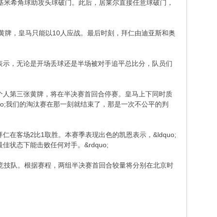
基米希角球助攻头球破门。此后，居莱尔直接任意球破门，
黄牌，皇马只能以10人应战。最后时刻，拜仁由迪亚斯和奥
，他表示，无论是开场丢球还是半场被对手追平总比分，队员们
个人第三张黄牌，将在半决赛首回合停赛。皇马上下同时质
uo;我们的淘汰赛在那一刻就结束了，那是一次不公平的判
客场2比1取胜。本赛季表现出色的凯恩表示，&ldquo;
佳状态下能击败任何对手。&rdquo;
竞技队。根据赛程，两组半决赛首回合较量将分别在北京时