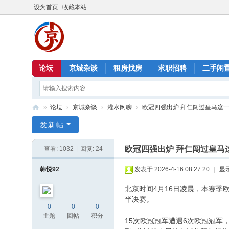
设为首页
收藏本站
论坛
京城杂谈
租房找房
求职招聘
二手闲
»
论坛
›
京城杂谈
›
灌水闲聊
›
欧冠四强出炉 拜仁闯过皇马这
北
发新帖
京
欧冠四强出炉 拜仁闯过皇马
查看:
1032
|
回复:
24
信
息
韩悦92
发表于 2026-4-16 08:27:20
|
显
港
北京时间4月16日凌晨，本赛季
半决赛。
0
0
0
主题
回帖
积分
15次欧冠冠军遭遇6次欧冠冠军，