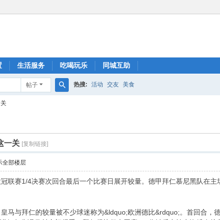
置
生活服务
吃喝玩乐
同城互助
热搜:
活动
交友
美食
帖子
搜
一关
索
这一关
[复制链接]
示全部楼层
欧冠联赛1/4决赛次回合最后一个比赛日展开较量。德甲拜仁慕尼黑队在主
皇马与拜仁的较量被不少球迷称为&ldquo;欧洲德比&rdquo;。首回