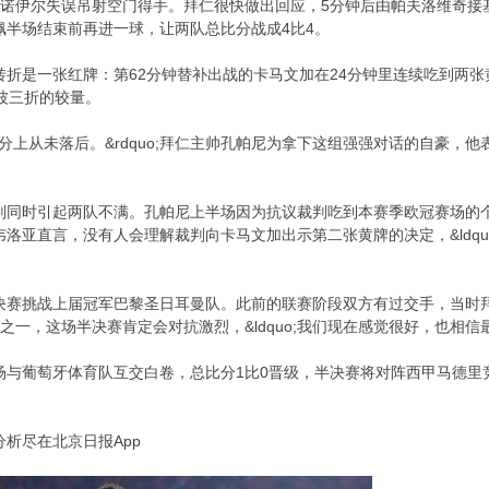
将诺伊尔失误吊射空门得手。拜仁很快做出回应，5分钟后由帕夫洛维奇接
佩半场结束前再进一球，让两队总比分战成4比4。
折是一张红牌：第62分钟替补出战的卡马文加在24分钟里连续吃到两张
波三折的较量。
在总比分上从未落后。&rdquo;拜仁主帅孔帕尼为拿下这组强强对话的自豪
判同时引起两队不满。孔帕尼上半场因为抗议裁判吃到本赛季欧冠赛场的
洛亚直言，没有人会理解裁判向卡马文加出示第二张黄牌的决定，&ldq
赛挑战上届冠军巴黎圣日耳曼队。此前的联赛阶段双方有过交手，当时拜仁在
队之一，这场半决赛肯定会对抗激烈，&ldquo;我们现在感觉很好，也相信最
场与葡萄牙体育队互交白卷，总比分1比0晋级，半决赛将对阵西甲马德里
析尽在北京日报App