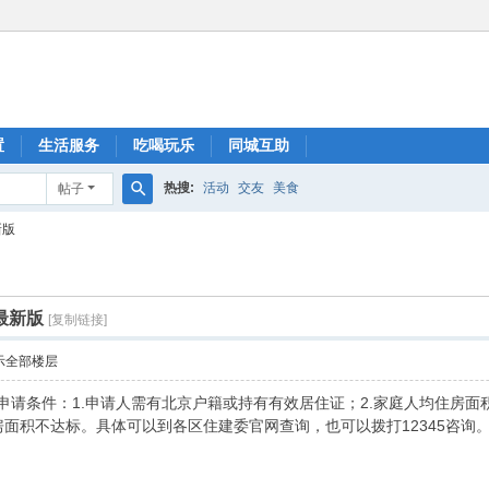
置
生活服务
吃喝玩乐
同城互助
热搜:
活动
交友
美食
帖子
搜
新版
索
最新版
[复制链接]
示全部楼层
房申请条件：1.申请人需有北京户籍或持有有效居住证；2.家庭人均住房面
房面积不达标。具体可以到各区住建委官网查询，也可以拨打12345咨询