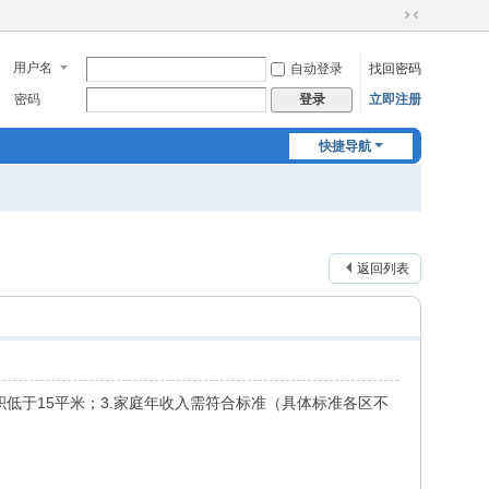
切
换
用户名
自动登录
找回密码
到
窄
密码
立即注册
登录
版
快捷导航
返回列表
积低于15平米；3.家庭年收入需符合标准（具体标准各区不
。