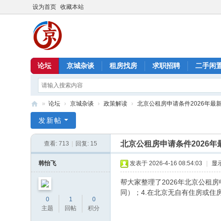
设为首页
收藏本站
论坛
京城杂谈
租房找房
求职招聘
二手闲
»
论坛
›
京城杂谈
›
政策解读
›
北京公租房申请条件2026年最
北
发新帖
京
北京公租房申请条件2026年
查看:
713
|
回复:
15
信
息
韩怡飞
发表于 2026-4-16 08:54:03
|
显
港
帮大家整理了2026年北京公租
同）；4.在北京无自有住房或住
0
1
0
主题
回帖
积分