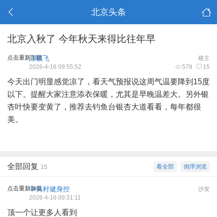
北京头条
北京入秋了 今年秋天来得比往年早
点击重新加载
汪颖飞
楼主
2026-4-16 09:55:52
579
15
今天出门明显感觉凉了，看天气预报说这周气温要降到15度
以下。提醒大家注意添衣保暖，尤其是早晚温差大。另外银
杏叶快要变黄了，推荐去钓鱼台银杏大道看看，每年都很
美。
全部回复
看全部
倒序浏览
15
点击重新加载
中关村健身控
沙发
2026-4-16 09:31:11
顶一个让更多人看到