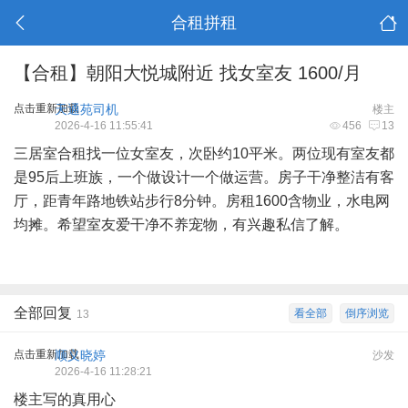
合租拼租
【合租】朝阳大悦城附近 找女室友 1600/月
点击重新加载
天通苑司机
楼主
2026-4-16 11:55:41
456
13
三居室合租找一位女室友，次卧约10平米。两位现有室友都
是95后上班族，一个做设计一个做运营。房子干净整洁有客
厅，距青年路地铁站步行8分钟。房租1600含物业，水电网
均摊。希望室友爱干净不养宠物，有兴趣私信了解。
全部回复
看全部
倒序浏览
13
点击重新加载
顺义晓婷
沙发
2026-4-16 11:28:21
楼主写的真用心