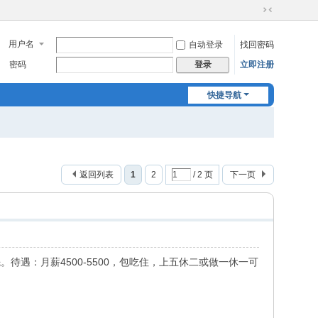
切
换
用户名
自动登录
找回密码
到
窄
密码
立即注册
登录
版
快捷导航
返回列表
1
2
/ 2 页
下一页
待遇：月薪4500-5500，包吃住，上五休二或做一休一可