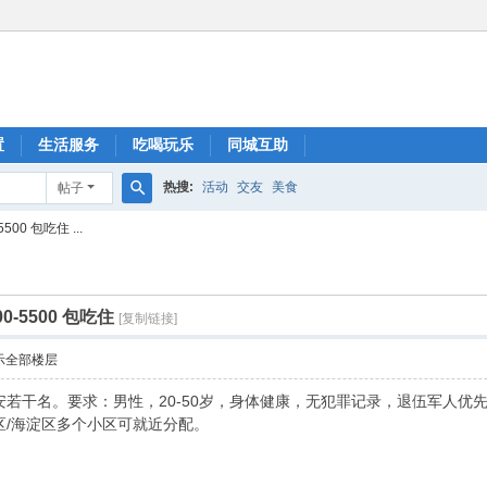
置
生活服务
吃喝玩乐
同城互助
热搜:
活动
交友
美食
帖子
搜
0 包吃住 ...
索
-5500 包吃住
[复制链接]
示全部楼层
若干名。要求：男性，20-50岁，身体健康，无犯罪记录，退伍军人优先。
区/海淀区多个小区可就近分配。