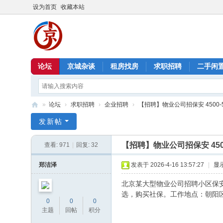
设为首页
收藏本站
论坛
京城杂谈
租房找房
求职招聘
二手闲
»
论坛
›
求职招聘
›
企业招聘
›
【招聘】物业公司招保安 4500-550
北
发新帖
京
【招聘】物业公司招保安 4500
查看:
971
|
回复:
32
信
息
郑洁泽
发表于 2026-4-16 13:57:27
|
显
港
北京某大型物业公司招聘小区保安
选，购买社保。工作地点：朝阳
0
0
0
主题
回帖
积分