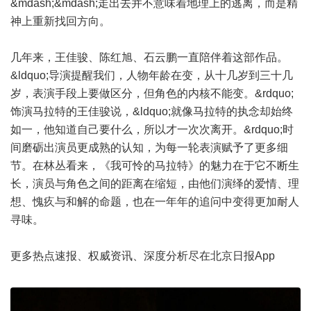
&mdash;&mdash;走出去并不意味着地理上的逃离，而是精
神上重新找回方向。
几年来，王佳骏、陈红旭、石云鹏一直陪伴着这部作品。
&ldquo;导演提醒我们，人物年龄在变，从十几岁到三十几
岁，表演手段上要做区分，但角色的内核不能变。&rdquo;
饰演马拉特的王佳骏说，&ldquo;就像马拉特的执念却始终
如一，他知道自己要什么，所以才一次次离开。&rdquo;时
间磨砺出演员更成熟的认知，为每一轮表演赋予了更多细
节。在林丛看来，《我可怜的马拉特》的魅力在于它不断生
长，演员与角色之间的距离在缩短，由他们演绎的爱情、理
想、愧疚与和解的命题，也在一年年的追问中变得更加耐人
寻味。
更多热点速报、权威资讯、深度分析尽在北京日报App