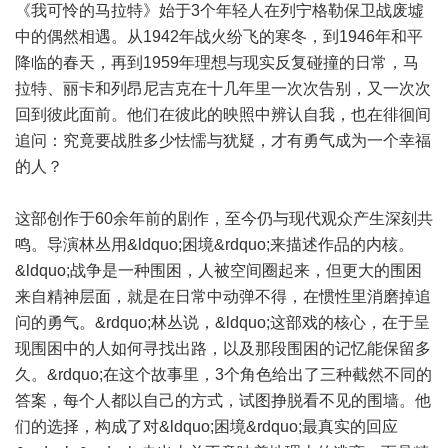
《我可怜的马拉特》始于3个年轻人在列宁格勒保卫战废墟
中的偶然相遇。从1942年战火纷飞的寒冬，到1946年和平
降临的春天，再到1959年理想与现实反复碰撞的日常，马
拉特、丽卡和列昂尼吉克在十几年里一次次告别，又一次次
回到彼此面前。他们在彼此的映照中辨认自我，也在徘徊间
追问：究竟要战胜多少怯懦与犹疑，才有勇气成为一个幸福
的人？
这部创作于60余年前的剧作，至今仍与现代观众产生深刻共
鸣。导演林丛用&ldquo;困境&rdquo;来描述作品的内核。
&ldquo;战争是一种围困，人被空间圈起来，但更大的围困
来自精神层面，就是在日常中动弹不得，在惯性里消磨掉追
问的勇气。&rdquo;林丛说，&ldquo;这部戏的核心，在于呈
现围困中的人如何寻找出路，以及那段围困的记忆能保留多
久。&rdquo;在这个故事里，3个角色给出了三种截然不同的
答案，每个人都以自己的方式，试图挣脱看不见的围墙。他
们的选择，构成了对&ldquo;困境&rdquo;最真实的回应