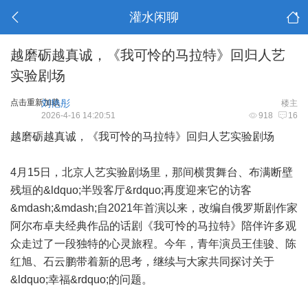
灌水闲聊
越磨砺越真诚，《我可怜的马拉特》回归人艺
实验剧场
点击重新加载
刘艳彤
楼主
2026-4-16 14:20:51
918
16
越磨砺越真诚，《我可怜的马拉特》回归人艺实验剧场
4月15日，北京人艺实验剧场里，那间横贯舞台、布满断壁
残垣的&ldquo;半毁客厅&rdquo;再度迎来它的访客
&mdash;&mdash;自2021年首演以来，改编自俄罗斯剧作家
阿尔布卓夫经典作品的话剧《我可怜的马拉特》陪伴许多观
众走过了一段独特的心灵旅程。今年，青年演员王佳骏、陈
红旭、石云鹏带着新的思考，继续与大家共同探讨关于
&ldquo;幸福&rdquo;的问题。