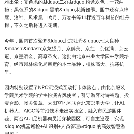
雅出尘；复色系的&ldquo;二乔&rdquo;粉紫双色，一花两
艳；黑色系的&ldquo;黑豹&rdquo;花瓣如墨。园中还有点绛
唇、洛神、凤求凰、鸣月、万卷书等11棵近百年树龄的牡丹
树，不久之后将进入花期。
今年，园内首次聚齐&ldquo;北京牡丹&rdquo;七大良种
&mdash;&mdash;京龙望月、京醉美、京红、京优满、京云
冠、京墨洒金、高原圣火。这批由北京林业大学园林学院培
育、经市园林绿化局审定的本土品种，植株高大、抗寒抗
旱。
园内特别设置了NPC沉浸式互动打卡体验点，由北京服装
学院美术学院的学生扮演古风使者，引导游客对诗答题、投
壶合影、闯关集章。太阳宫地区联合北京邮电大学，让AI、
机器人、AIGC等前沿技术走出实验室，融入市民游园体
验。两台AI四足机器狗灵活穿梭园区，可自主巡逻，实现
&ldquo;机器巡检+AI 识别+人员管理&rdquo;的高效智慧游