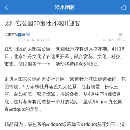
灌水闲聊
太阳宫公园60亩牡丹花田迎客
点击重新加载
杨杰96
楼主
2026-4-16 16:33:30
1021
22
在朝阳区的太阳宫公园，60亩牡丹花将进入盛花期。4月16
日，北京牡丹文化节在这里开幕，融合赏花、文化、科技、
市集、便民服务于一体，活动将持续至5月5日。
走进太阳宫公园的天姿牡丹园，60亩牡丹花田姹紫嫣红、花
团锦簇。5万余株牡丹涵盖九大色系，红若朝霞、粉似云
霓、白如初雪、紫若烟岚，层层叠叠。从4月中下旬到5月
底，这片花海将用整整一个月的花期，呈现&ldquo;九色同
春&rdquo;的美景。
精品园内，绿色系的&ldquo;绿幕隐玉&rdquo;花开如玉，清