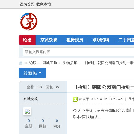
设为首页
收藏本站
论坛
京城杂谈
租房找房
求职招聘
二手闲
»
论坛
›
同城互助
›
失物招领
›
【捡到】朝阳公园南门捡到一串
北
发新帖
京
【捡到】朝阳公园南门捡到
查看:
938
|
回复:
35
信
息
京城沈成
发表于 2026-4-16 17:52:45
|
显
港
今天下午3点左右在朝阳公园南
以私信我确认。
0
0
0
主题
回帖
积分