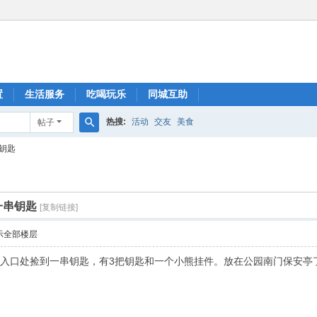
置
生活服务
吃喝玩乐
同城互助
热搜:
活动
交友
美食
帖子
搜
钥匙
索
一串钥匙
[复制链接]
示全部楼层
门入口处捡到一串钥匙，有3把钥匙和一个小熊挂件。放在公园南门保安亭