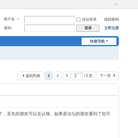
切
换
用户名
自动登录
找回密码
到
窄
密码
立即注册
登录
版
快捷导航
返回列表
1
2
3
/ 3 页
下一页
了，丢失的朋友可以去认领。如果是论坛的朋友看到了也可