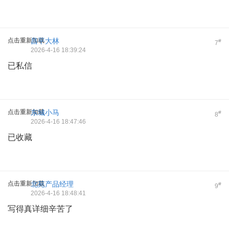
点击重新加载
昌平大林
#
7
2026-4-16 18:39:24
已私信
点击重新加载
东城小马
#
8
2026-4-16 18:47:46
已收藏
点击重新加载
北苑产品经理
#
9
2026-4-16 18:48:41
写得真详细辛苦了