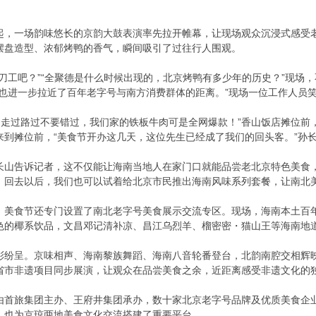
起，一场韵味悠长的京韵大鼓表演率先拉开帷幕，让现场观众沉浸式感受
摆盘造型、浓郁烤鸭的香气，瞬间吸引了过往行人围观。
刀工吧？”“全聚德是什么时候出现的，北京烤鸭有多少年的历史？”现场
这也进一步拉近了百年老字号与南方消费群体的距离。”现场一位工作人员
京！走过路过不要错过，我们家的铁板牛肉可是全网爆款！”香山饭店摊位
来到摊位前，“美食节开办这几天，这位先生已经成了我们的回头客。”孙
长山告诉记者，这不仅能让海南当地人在家门口就能品尝老北京特色美食
，回去以后，我们也可以试着给北京市民推出海南风味系列套餐，让南北美
，美食节还专门设置了南北老字号美食展示交流专区。现场，海南本土百
色的椰系饮品，文昌邓记清补凉、昌江乌烈羊、榴密密・猫山王等海南地
彩纷呈。京味相声、海南黎族舞蹈、海南八音轮番登台，北韵南腔交相辉映
省市非遗项目同步展演，让观众在品尝美食之余，近距离感受非遗文化的
由首旅集团主办、王府井集团承办，数十家北京老字号品牌及优质美食企
，也为京琼两地美食文化交流搭建了重要平台。