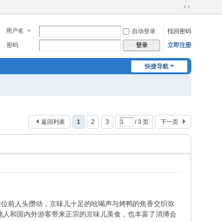
切
换
用户名
自动登录
找回密码
到
窄
密码
立即注册
登录
版
快捷导航
返回列表
1
2
3
/ 3 页
下一页
摊位前人头攒动，京味儿十足的吆喝声与烤鸭的焦香交织弥
地人和国内外游客带来正宗的京味儿美食，也丰富了消博会