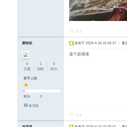
回复
萧刚依
发表于 2026-4-16 20:28:37
|
显
这个必须顶
0
1
0
主题
回帖
积分
新手上路
积分
0
发消息
回复
故宫迷
发表于 2026-4-16 20:35:42
|
显