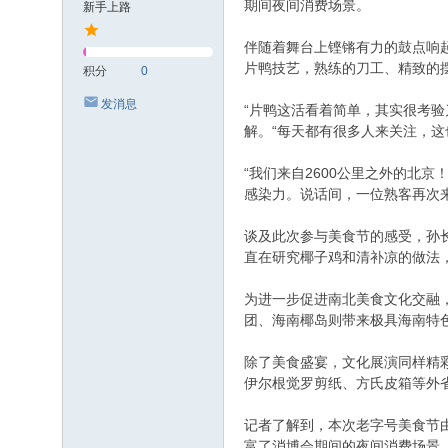
期间夜间消费场景。
新手上路
伴随着舞台上铿锵有力的鼓点响
片鸭技艺，熟练的刀工、精致的
积分
0
发消息
“片鸭这活看着简单，其实很考验
解。“每天都有很多人来关注，
“我们来自2600公里之外的北
感染力。说话间，一位熟客再次
谈及此次参与美食节的感受，孙
直在研究椰子鸡和清补凉的做法
为进一步促进南北美食文化交融
团、海南椰岛则带来极具海南特
除了美食盛宴，文化展演同样精
伊尔根觉罗剪纸、方氏皮箱等外
记者了解到，本次老字号美食节
富了消博会期间的夜间消费场景