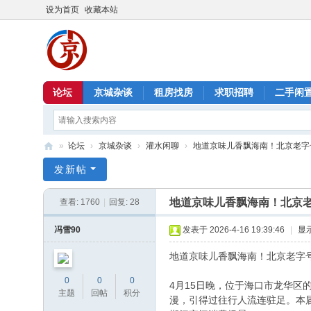
设为首页
收藏本站
论坛
京城杂谈
租房找房
求职招聘
二手闲
»
论坛
›
京城杂谈
›
灌水闲聊
›
地道京味儿香飘海南！北京老字号
北
发新帖
京
地道京味儿香飘海南！北京
查看:
1760
|
回复:
28
信
息
冯雪90
发表于 2026-4-16 19:39:46
|
显
港
地道京味儿香飘海南！北京老字
0
0
0
4月15日晚，位于海口市龙华
主题
回帖
积分
漫，引得过往行人流连驻足。本