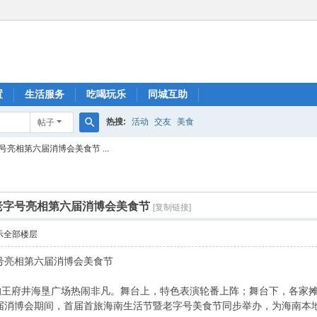
置
生活服务
吃喝玩乐
同城互助
热搜:
活动
交友
美食
帖子
搜
亮相第六届消博会美食节 ...
索
老字号亮相第六届消博会美食节
[复制链接]
示全部楼层
号亮相第六届消博会美食节
区的王府井海垦广场热闹非凡。舞台上，特色表演轮番上阵；舞台下，各家
届消博会期间，首届首旅海南生活节暨老字号美食节同步举办，为海南本