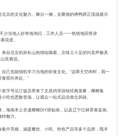
老北京的文化魅力。舞台一侧，全聚德的烤鸭师正现场展示
，不少当地人好奇地询问，工作人员一一热情地回答讲
笑着说道。
前，来自北京的孙长山热情吆喝着，京味儿十足的叫卖声极具
长山笑着说。
，自己也能借机学习当地的饮食文化。“这两天空闲时，我一
食双向奔赴。”
年老字号沿江饭店带来了文昌鸡等琼味经典菜肴，椰树集
道小吃也悉数登场，让观众一站式品尝南北风味。
，海南本土非遗椰雕DIY拼贴画，以及辽宁亿林景泰蓝画、
独特魅力。
业集中亮相，涵盖餐饮、小吃、特色产品等多个品类，既丰