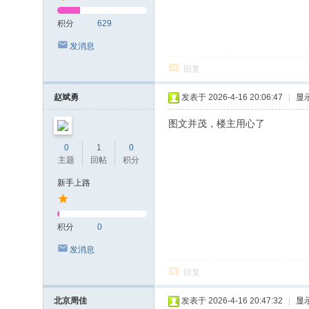
积分
629
发消息
回复
赵斌勇
发表于 2026-4-16 20:06:47
|
显
图文并茂，楼主用心了
0
1
0
主题
回帖
积分
新手上路
积分
0
发消息
回复
北京周佳
发表于 2026-4-16 20:47:32
|
显