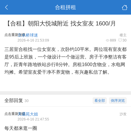
合租拼租
【合租】朝阳大悦城附近 找女室友 1600/月
点击重新加载
立水桥球迷
楼主
2026-4-16 21:53:09
889
30
三居室合租找一位女室友，次卧约10平米。两位现有室友都
是95后上班族，一个做设计一个做运营。房子干净整洁有客
厅，距青年路地铁站步行8分钟。房租1600含物业，水电网
均摊。希望室友爱干净不养宠物，有兴趣私信了解。
全部回复
看全部
倒序浏览
30
点击重新加载
天通苑大姐
沙发
2026-4-16 21:47:55
每天都来逛一圈