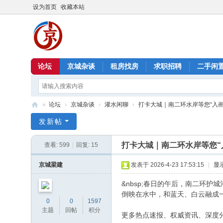
设为首页
收藏本站
论坛
京城杂谈
租房找房
求职招聘
二手闲
»
论坛
›
京城杂谈
›
灌水闲聊
›
打卡大城｜南二环水岸等您“入画
北
发新帖
京
打卡大城｜南二环水岸等您“
查看:
599
|
回复:
15
信
息
京城梁建
发表于 2026-4-23 17:53:15
|
显
港
&nbsp;春日的午后，南二环
倒映在水中，和蓝天、白云融成
0
0
1597
主题
回帖
积分
更多热点速报、权威资讯、深度分