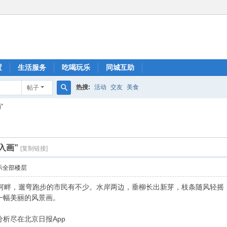
置
生活服务
吃喝玩乐
同城互助
热搜:
活动
交友
美食
帖子
搜
”
索
入画”
[复制链接]
示全部楼层
护城河畔，遛弯跑步的市民有不少。水岸两边，垂柳长出新芽，枝条随风轻
一幅美丽的风景画。
析尽在北京日报App