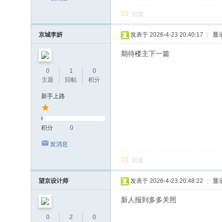
回复
京城李妍
发表于 2026-4-23 20:40:17
|
显
期待楼主下一篇
0
1
0
主题
回帖
积分
新手上路
积分
0
发消息
回复
望京设计师
发表于 2026-4-23 20:48:22
|
显
新人报到多多关照
0
2
0