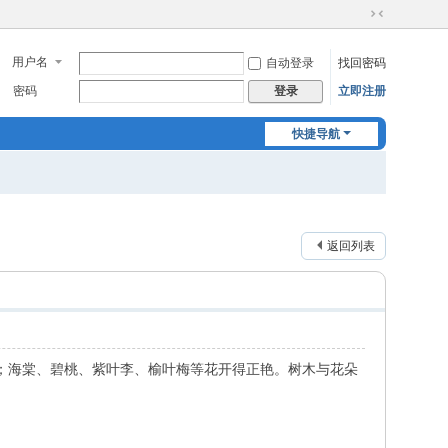
切
换
用户名
自动登录
找回密码
到
窄
密码
立即注册
登录
版
快捷导航
返回列表
摇；海棠、碧桃、紫叶李、榆叶梅等花开得正艳。树木与花朵