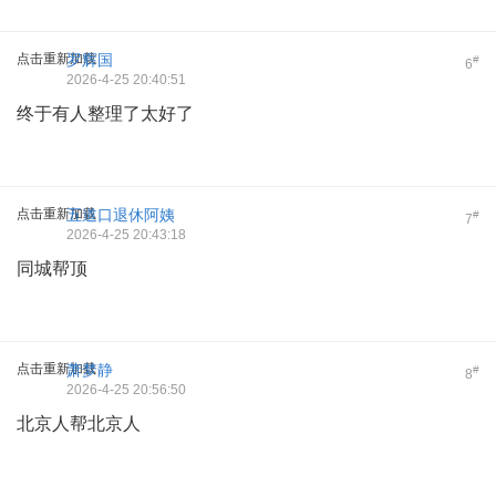
点击重新加载
罗辉国
#
6
2026-4-25 20:40:51
终于有人整理了太好了
点击重新加载
五道口退休阿姨
#
7
2026-4-25 20:43:18
同城帮顶
点击重新加载
萧梦静
#
8
2026-4-25 20:56:50
北京人帮北京人