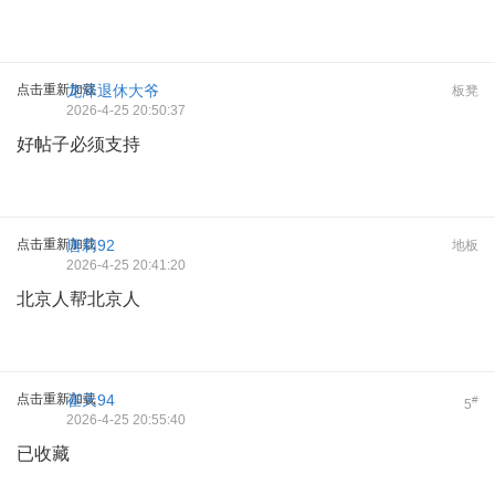
点击重新加载
龙泽退休大爷
板凳
2026-4-25 20:50:37
好帖子必须支持
点击重新加载
唐莉92
地板
2026-4-25 20:41:20
北京人帮北京人
点击重新加载
崔天94
#
5
2026-4-25 20:55:40
已收藏