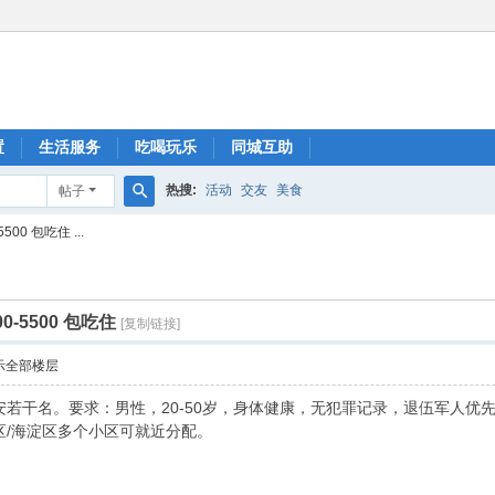
置
生活服务
吃喝玩乐
同城互助
热搜:
活动
交友
美食
帖子
搜
0 包吃住 ...
索
-5500 包吃住
[复制链接]
示全部楼层
若干名。要求：男性，20-50岁，身体健康，无犯罪记录，退伍军人优先。
区/海淀区多个小区可就近分配。