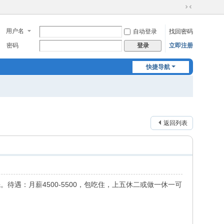
切
换
用户名
自动登录
找回密码
到
窄
密码
立即注册
登录
版
快捷导航
返回列表
待遇：月薪4500-5500，包吃住，上五休二或做一休一可