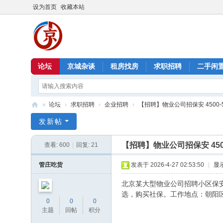
设为首页
收藏本站
论坛
京城杂谈
租房找房
求职招聘
二手闲
»
论坛
›
求职招聘
›
企业招聘
›
【招聘】物业公司招保安 4500-550
北
发新帖
京
【招聘】物业公司招保安 4500
查看:
600
|
回复:
21
信
息
管庄吃货
发表于 2026-4-27 02:53:50
|
显
港
北京某大型物业公司招聘小区保安
选，购买社保。工作地点：朝阳
0
0
0
主题
回帖
积分