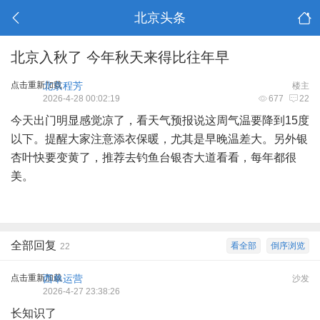
北京头条
北京入秋了 今年秋天来得比往年早
点击重新加载
北京程芳
楼主
2026-4-28 00:02:19
677
22
今天出门明显感觉凉了，看天气预报说这周气温要降到15度
以下。提醒大家注意添衣保暖，尤其是早晚温差大。另外银
杏叶快要变黄了，推荐去钓鱼台银杏大道看看，每年都很
美。
全部回复
看全部
倒序浏览
22
点击重新加载
西单运营
沙发
2026-4-27 23:38:26
长知识了